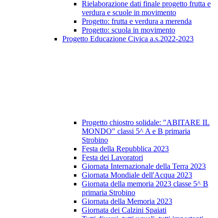
Rielaborazione dati finale progetto frutta e
verdura e scuole in movimento
Progetto: frutta e verdura a merenda
Progetto: scuola in movimento
Progetto Educazione Civica a.s.2022-2023
Progetto chiostro solidale: "ABITARE IL
MONDO" classi 5^ A e B primaria
Strobino
Festa della Repubblica 2023
Festa dei Lavoratori
Giornata Internazionale della Terra 2023
Giornata Mondiale dell'Acqua 2023
Giornata della memoria 2023 classe 5^ B
primaria Strobino
Giornata della Memoria 2023
Giornata dei Calzini Spaiati