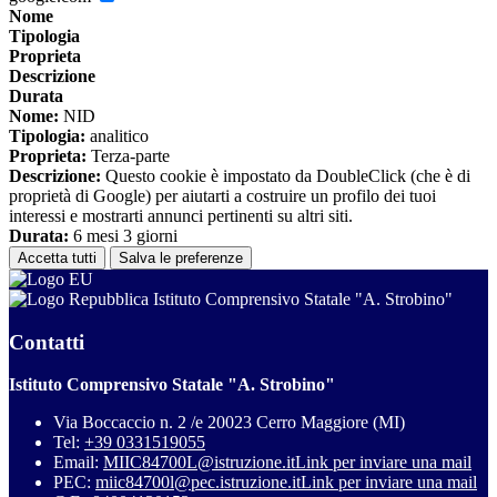
Nome
Tipologia
Proprieta
Descrizione
Durata
Nome:
NID
Tipologia:
analitico
Proprieta:
Terza-parte
Descrizione:
Questo cookie è impostato da DoubleClick (che è di
proprietà di Google) per aiutarti a costruire un profilo dei tuoi
interessi e mostrarti annunci pertinenti su altri siti.
Durata:
6 mesi 3 giorni
Accetta tutti
Salva le preferenze
Istituto Comprensivo Statale "A. Strobino"
Contatti
Istituto Comprensivo Statale "A. Strobino"
Via Boccaccio n. 2 /e 20023 Cerro Maggiore (MI)
Tel:
+39 0331519055
Email:
MIIC84700L@istruzione.it
Link per inviare una mail
PEC:
miic84700l@pec.istruzione.it
Link per inviare una mail