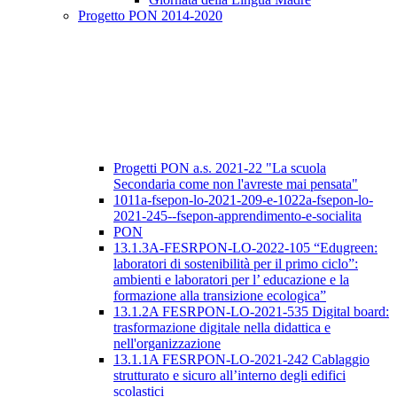
Progetto PON 2014-2020
Progetti PON a.s. 2021-22 "La scuola
Secondaria come non l'avreste mai pensata"
1011a-fsepon-lo-2021-209-e-1022a-fsepon-lo-
2021-245--fsepon-apprendimento-e-socialita
PON
13.1.3A-FESRPON-LO-2022-105 “Edugreen:
laboratori di sostenibilità per il primo ciclo”:
ambienti e laboratori per l’ educazione e la
formazione alla transizione ecologica”
13.1.2A FESRPON-LO-2021-535 Digital board:
trasformazione digitale nella didattica e
nell'organizzazione
13.1.1A FESRPON-LO-2021-242 Cablaggio
strutturato e sicuro all’interno degli edifici
scolastici