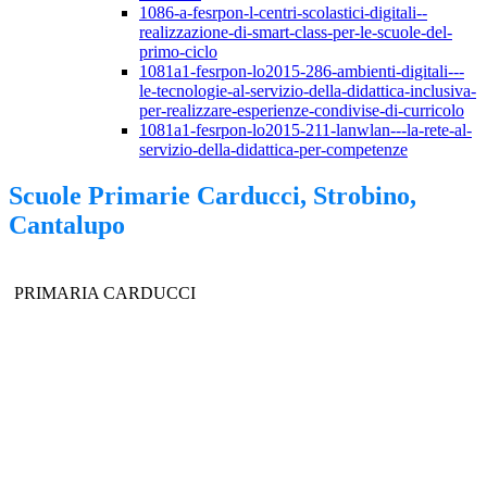
1086-a-fesrpon-l-centri-scolastici-digitali--
realizzazione-di-smart-class-per-le-scuole-del-
primo-ciclo
1081a1-fesrpon-lo2015-286-ambienti-digitali---
le-tecnologie-al-servizio-della-didattica-inclusiva-
per-realizzare-esperienze-condivise-di-curricolo
1081a1-fesrpon-lo2015-211-lanwlan---la-rete-al-
servizio-della-didattica-per-competenze
Scuole Primarie Carducci, Strobino,
Cantalupo
PRIMARIA CARDUCCI