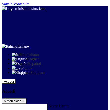
Salta al contenuto
Italiano
Italiano
English
Español
عربى
Shqiptare
Accedi
Accedi
button close
×
Nome Utente