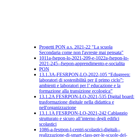
Progetti PON a.s. 2021-22 "La scuola
Secondaria come non l'avreste mai pensata"
1011a-fsepon-lo-2021-209-e-1022a-fsepon-lo-
2021-245--fsepon-apprendimento-e-socialita
PON
13.1.3A-FESRPON-LO-2022-105 “Edugreen:
laboratori di sostenibilità per il primo ciclo”:
ambienti e laboratori per l’ educazione e la
formazione alla transizione ecologica”
13.1.2A FESRPON-LO-2021-535 Digital board:
trasformazione digitale nella didattica e
nell'organizzazione
13.1.1A FESRPON-LO-2021-242 Cablaggio
strutturato e sicuro all’interno degli edifici
scolastici
1086-a-fesrpon-l-centri-scolastici-digitali--
realizzazione-di-smart-class-per-le-scuole-del-