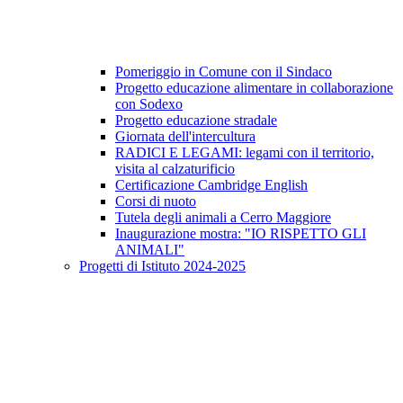
Pomeriggio in Comune con il Sindaco
Progetto educazione alimentare in collaborazione
con Sodexo
Progetto educazione stradale
Giornata dell'intercultura
RADICI E LEGAMI: legami con il territorio,
visita al calzaturificio
Certificazione Cambridge English
Corsi di nuoto
Tutela degli animali a Cerro Maggiore
Inaugurazione mostra: "IO RISPETTO GLI
ANIMALI"
Progetti di Istituto 2024-2025