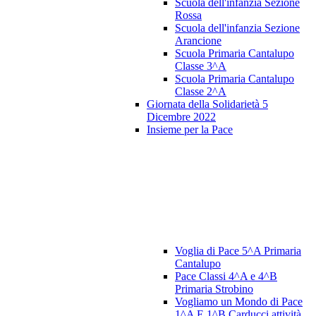
Scuola dell'infanzia Sezione
Rossa
Scuola dell'infanzia Sezione
Arancione
Scuola Primaria Cantalupo
Classe 3^A
Scuola Primaria Cantalupo
Classe 2^A
Giornata della Solidarietà 5
Dicembre 2022
Insieme per la Pace
Voglia di Pace 5^A Primaria
Cantalupo
Pace Classi 4^A e 4^B
Primaria Strobino
Vogliamo un Mondo di Pace
1^A E 1^B Carducci attività