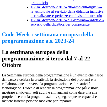
primo-ciclo
1081a1-fesrpon-lo2015-286-ambienti-digitali---
le-tecnologie-al-servizio-della-didattica-inclusiva-
per-realizzare-esperienze-condivise-di-curricolo
1081a1-fesrpon-lo2015-211-lanwlan---la-rete-al-
servizio-della-didattica-per-competenze
Code Week : settimana europea della
programmazione a.s. 2023-24
La settimana europea della
programmazione si terrà dal 7 al 22
Ottobre
La Settimana europea della programmazione è un evento che nasce
dal basso e celebra la creatività, la risoluzione dei problemi e la
collaborazione attraverso la programmazione e altre attività
tecnologiche. L’idea è di rendere la programmazione più visibile,
mostrare ai giovani, agli adulti e agli anziani come dare vita alle
proprie idee con la programmazione, spiegare queste capacità e
mettere insieme persone motivate per imparare.