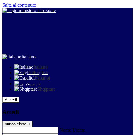
Salta al contenuto
Italiano
Italiano
English
Español
عربى
Shqiptare
Accedi
Accedi
button close
×
Nome Utente