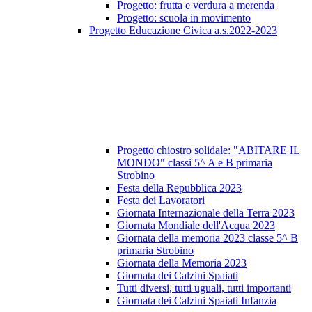
Progetto: frutta e verdura a merenda
Progetto: scuola in movimento
Progetto Educazione Civica a.s.2022-2023
Progetto chiostro solidale: "ABITARE IL
MONDO" classi 5^ A e B primaria
Strobino
Festa della Repubblica 2023
Festa dei Lavoratori
Giornata Internazionale della Terra 2023
Giornata Mondiale dell'Acqua 2023
Giornata della memoria 2023 classe 5^ B
primaria Strobino
Giornata della Memoria 2023
Giornata dei Calzini Spaiati
Tutti diversi, tutti uguali, tutti importanti
Giornata dei Calzini Spaiati Infanzia