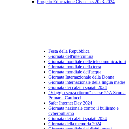
Progetto Educazione Civica a.s.2023-2024
Festa della Repubblica
Giornata dell'intercultura
Giornata mondiale delle telecomunicazioni
Giornata mondiale della terra
Giornata mondiale dell'acqua
Giornata Internazionale della Donna
Giornata internazionale della lingua madre
Giornata dei calzini spaiati 2024
"Viaggio senza ritorno" classe 5^A Scuola
Primaria Carducci
Safer Internet Day 2024
Giornata nazionale contro il bullismo e
cyberbullismo
Giornata dei calzini spaiati 2024
Giornata della memoria 2024
Giornata mondiale dei diritti umani