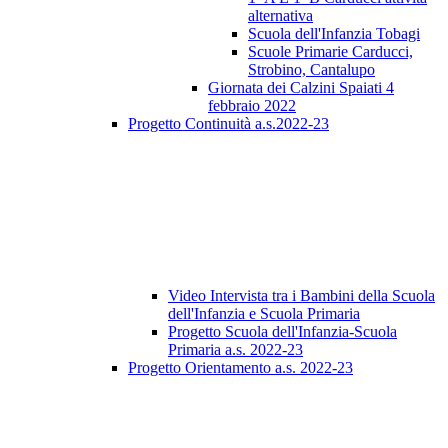
alternativa
Scuola dell'Infanzia Tobagi
Scuole Primarie Carducci,
Strobino, Cantalupo
Giornata dei Calzini Spaiati 4
febbraio 2022
Progetto Continuità a.s.2022-23
Video Intervista tra i Bambini della Scuola
dell'Infanzia e Scuola Primaria
Progetto Scuola dell'Infanzia-Scuola
Primaria a.s. 2022-23
Progetto Orientamento a.s. 2022-23