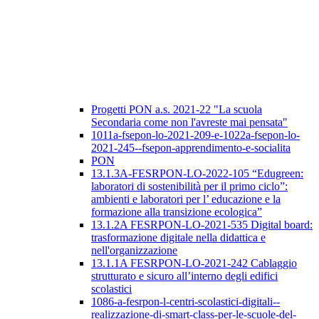
Progetti PON a.s. 2021-22 "La scuola
Secondaria come non l'avreste mai pensata"
1011a-fsepon-lo-2021-209-e-1022a-fsepon-lo-
2021-245--fsepon-apprendimento-e-socialita
PON
13.1.3A-FESRPON-LO-2022-105 “Edugreen:
laboratori di sostenibilità per il primo ciclo”:
ambienti e laboratori per l’ educazione e la
formazione alla transizione ecologica”
13.1.2A FESRPON-LO-2021-535 Digital board:
trasformazione digitale nella didattica e
nell'organizzazione
13.1.1A FESRPON-LO-2021-242 Cablaggio
strutturato e sicuro all’interno degli edifici
scolastici
1086-a-fesrpon-l-centri-scolastici-digitali--
realizzazione-di-smart-class-per-le-scuole-del-