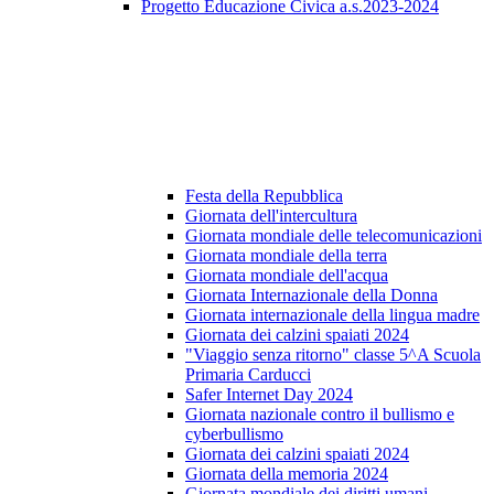
Progetto Educazione Civica a.s.2023-2024
Festa della Repubblica
Giornata dell'intercultura
Giornata mondiale delle telecomunicazioni
Giornata mondiale della terra
Giornata mondiale dell'acqua
Giornata Internazionale della Donna
Giornata internazionale della lingua madre
Giornata dei calzini spaiati 2024
"Viaggio senza ritorno" classe 5^A Scuola
Primaria Carducci
Safer Internet Day 2024
Giornata nazionale contro il bullismo e
cyberbullismo
Giornata dei calzini spaiati 2024
Giornata della memoria 2024
Giornata mondiale dei diritti umani