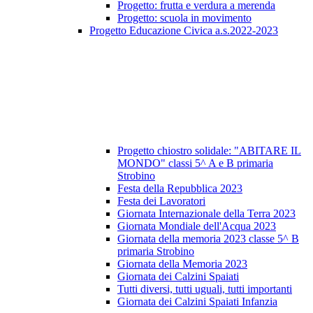
Progetto: frutta e verdura a merenda
Progetto: scuola in movimento
Progetto Educazione Civica a.s.2022-2023
Progetto chiostro solidale: "ABITARE IL
MONDO" classi 5^ A e B primaria
Strobino
Festa della Repubblica 2023
Festa dei Lavoratori
Giornata Internazionale della Terra 2023
Giornata Mondiale dell'Acqua 2023
Giornata della memoria 2023 classe 5^ B
primaria Strobino
Giornata della Memoria 2023
Giornata dei Calzini Spaiati
Tutti diversi, tutti uguali, tutti importanti
Giornata dei Calzini Spaiati Infanzia