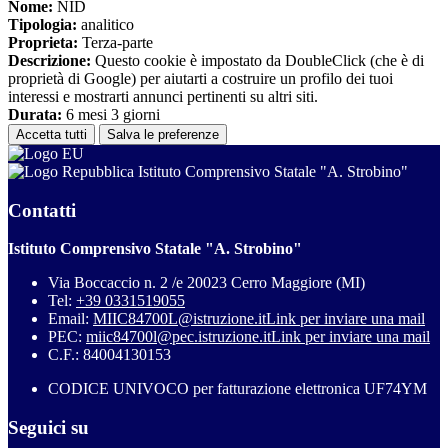
Nome:
NID
Tipologia:
analitico
Proprieta:
Terza-parte
Descrizione:
Questo cookie è impostato da DoubleClick (che è di
proprietà di Google) per aiutarti a costruire un profilo dei tuoi
interessi e mostrarti annunci pertinenti su altri siti.
Durata:
6 mesi 3 giorni
Accetta tutti
Salva le preferenze
Istituto Comprensivo Statale "A. Strobino"
Contatti
Istituto Comprensivo Statale "A. Strobino"
Via Boccaccio n. 2 /e 20023 Cerro Maggiore (MI)
Tel:
+39 0331519055
Email:
MIIC84700L@istruzione.it
Link per inviare una mail
PEC:
miic84700l@pec.istruzione.it
Link per inviare una mail
C.F.: 84004130153
CODICE UNIVOCO per fatturazione elettronica UF74YM
Seguici su