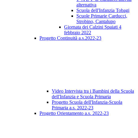
alternativa
Scuola dell'Infanzia Tobagi
Scuole Primarie Carducci,
Strobino, Cantalupo
Giornata dei Calzini Spaiati 4
febbraio 2022
Progetto Continuità a.s.2022-23
Video Intervista tra i Bambini della Scuola
dell'Infanzia e Scuola Primaria
Progetto Scuola dell'Infanzia-Scuola
Primaria a.s. 2022-23
Progetto Orientamento a.s. 2022-23