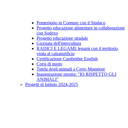
Pomeriggio in Comune con il Sindaco
Progetto educazione alimentare in collaborazione
con Sodexo
Progetto educazione stradale
Giornata dell'intercultura
RADICI E LEGAMI: legami con il territorio,
visita al calzaturificio
Certificazione Cambridge English
Corsi di nuoto
Tutela degli animali a Cerro Maggiore
Inaugurazione mostra: "IO RISPETTO GLI
ANIMALI"
Progetti di Istituto 2024-2025