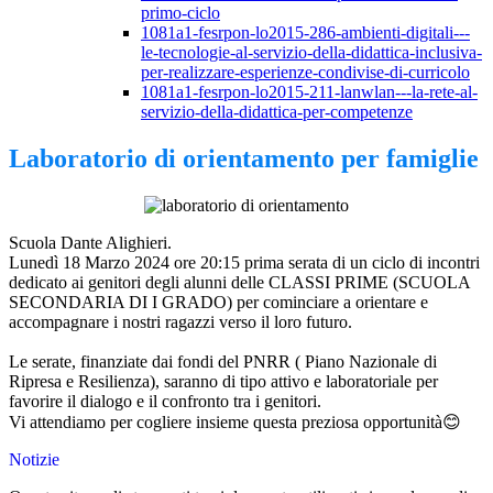
primo-ciclo
1081a1-fesrpon-lo2015-286-ambienti-digitali---
le-tecnologie-al-servizio-della-didattica-inclusiva-
per-realizzare-esperienze-condivise-di-curricolo
1081a1-fesrpon-lo2015-211-lanwlan---la-rete-al-
servizio-della-didattica-per-competenze
Laboratorio di orientamento per famiglie
Scuola Dante Alighieri.
Lunedì 18 Marzo 2024 ore 20:15 prima serata di un ciclo di incontri
dedicato ai genitori degli alunni delle CLASSI PRIME (SCUOLA
SECONDARIA DI I GRADO) per cominciare a orientare e
accompagnare i nostri ragazzi verso il loro futuro.
Le serate, finanziate dai fondi del PNRR ( Piano Nazionale di
Ripresa e Resilienza), saranno di tipo attivo e laboratoriale per
favorire il dialogo e il confronto tra i genitori.
Vi attendiamo per cogliere insieme questa preziosa opportunità😊
Notizie