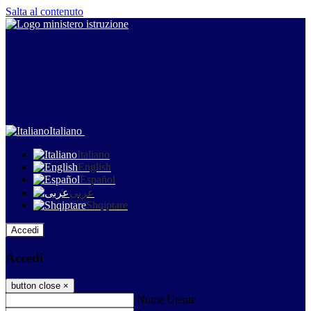
Salta al contenuto
Italiano
Italiano
English
Español
عربى
Shqiptare
Accedi
Accedi
button close
×
Nome Utente