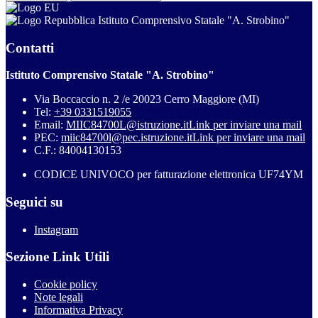
Istituto Comprensivo Statale "A. Strobino"
Contatti
Istituto Comprensivo Statale "A. Strobino"
Via Boccaccio n. 2 /e 20023 Cerro Maggiore (MI)
Tel:
+39 0331519055
Email:
MIIC84700L@istruzione.it
Link per inviare una mail
PEC:
miic84700l@pec.istruzione.it
Link per inviare una mail
C.F.: 84004130153
CODICE UNIVOCO per fatturazione elettronica UF74YM
Seguici su
Instagram
Sezione Link Utili
Cookie policy
Note legali
Informativa Privacy