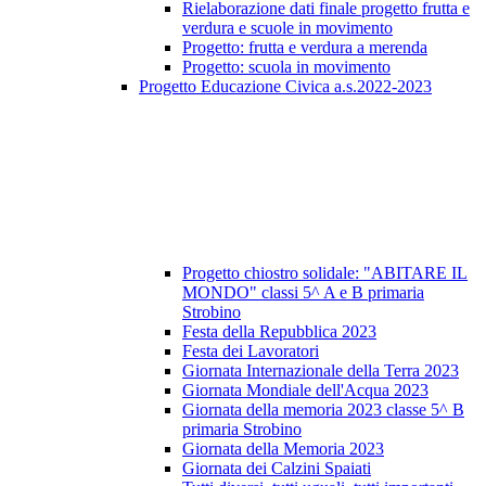
Rielaborazione dati finale progetto frutta e
verdura e scuole in movimento
Progetto: frutta e verdura a merenda
Progetto: scuola in movimento
Progetto Educazione Civica a.s.2022-2023
Progetto chiostro solidale: "ABITARE IL
MONDO" classi 5^ A e B primaria
Strobino
Festa della Repubblica 2023
Festa dei Lavoratori
Giornata Internazionale della Terra 2023
Giornata Mondiale dell'Acqua 2023
Giornata della memoria 2023 classe 5^ B
primaria Strobino
Giornata della Memoria 2023
Giornata dei Calzini Spaiati