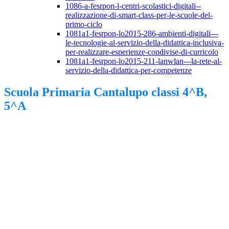
1086-a-fesrpon-l-centri-scolastici-digitali--
realizzazione-di-smart-class-per-le-scuole-del-
primo-ciclo
1081a1-fesrpon-lo2015-286-ambienti-digitali---
le-tecnologie-al-servizio-della-didattica-inclusiva-
per-realizzare-esperienze-condivise-di-curricolo
1081a1-fesrpon-lo2015-211-lanwlan---la-rete-al-
servizio-della-didattica-per-competenze
Scuola Primaria Cantalupo classi 4^B,
5^A