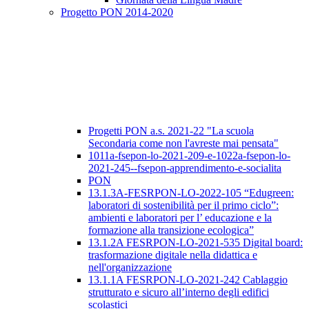
Progetto PON 2014-2020
Progetti PON a.s. 2021-22 "La scuola
Secondaria come non l'avreste mai pensata"
1011a-fsepon-lo-2021-209-e-1022a-fsepon-lo-
2021-245--fsepon-apprendimento-e-socialita
PON
13.1.3A-FESRPON-LO-2022-105 “Edugreen:
laboratori di sostenibilità per il primo ciclo”:
ambienti e laboratori per l’ educazione e la
formazione alla transizione ecologica”
13.1.2A FESRPON-LO-2021-535 Digital board:
trasformazione digitale nella didattica e
nell'organizzazione
13.1.1A FESRPON-LO-2021-242 Cablaggio
strutturato e sicuro all’interno degli edifici
scolastici