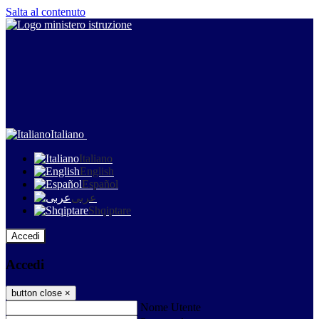
Salta al contenuto
Italiano
Italiano
English
Español
عربى
Shqiptare
Accedi
Accedi
button close
×
Nome Utente