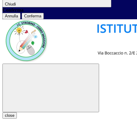
Chiudi
Conferma
Annulla
Conferma
close