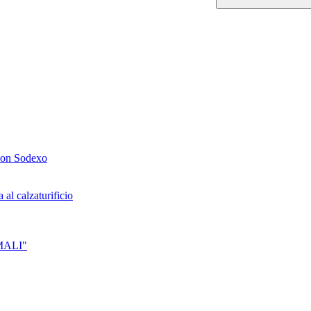
 con Sodexo
al calzaturificio
IMALI"