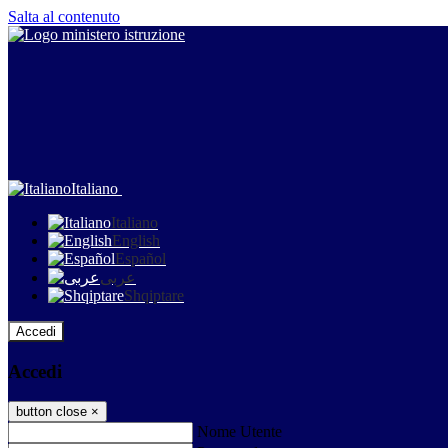
Salta al contenuto
Italiano
Italiano
English
Español
عربى
Shqiptare
Accedi
Accedi
button close
×
Nome Utente