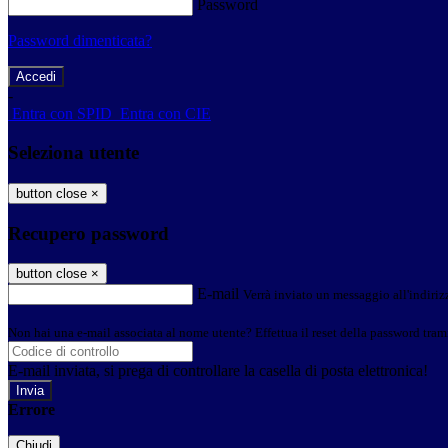
Password
Password dimenticata?
-
Entra con SPID
Entra con CIE
Seleziona utente
button close
×
Recupero password
button close
×
E-mail
Verrà inviato un messaggio all'indirizz
Non hai una e-mail associata al nome utente? Effettua il reset della password tram
E-mail inviata, si prega di controllare la casella di posta elettronica!
Errore
Chiudi