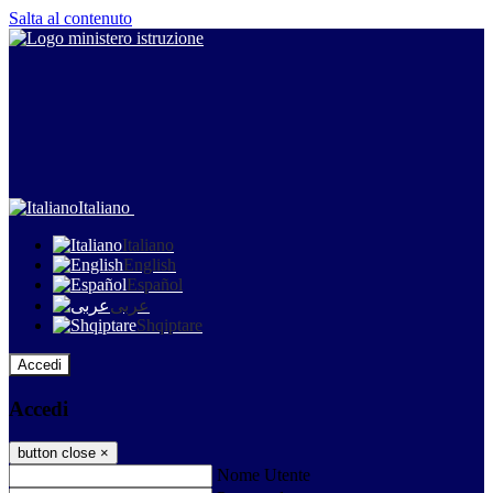
Salta al contenuto
Italiano
Italiano
English
Español
عربى
Shqiptare
Accedi
Accedi
button close
×
Nome Utente