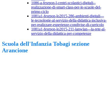
1086-a-fesrpon-l-centri-scolastici-digitali--
realizzazione-di-smart-class-per-le-scuole-del-
primo-ciclo
1081a1-fesrpon-lo2015-286-ambienti-digitali---
le-tecnologie-al-servizio-della-didattica-inclusiva-
per-realizzare-esperienze-condivise-di-curricolo
1081a1-fesrpon-lo2015-211-lanwlan---la-rete-al-
servizio-della-didattica-per-competenze
Scuola dell'Infanzia Tobagi sezione
Arancione