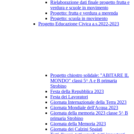
Rielaborazione dati finale progetto frutta e
verdura e scuole in movimento
Progetto: frutta e verdura a merenda
Progetto: scuola in movimento
Progetto Educazione Civica a.s.2022-2023
Progetto chiostro solidale: "ABITARE IL
MONDO" classi 5^ A e B primaria
Strobino
Festa della Repubblica 2023
Festa dei Lavoratori
Giornata Internazionale della Terra 2023
Giornata Mondiale dell'Acqua 2023
Giornata della memoria 2023 classe 5^ B
primaria Strobino
Giornata della Memoria 2023
Giornata dei Calzini Spaiati