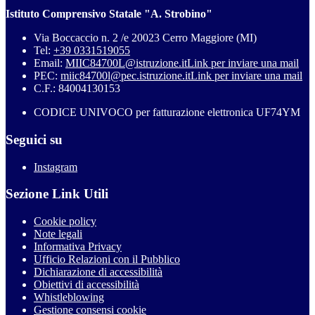
Istituto Comprensivo Statale "A. Strobino"
Via Boccaccio n. 2 /e 20023 Cerro Maggiore (MI)
Tel:
+39 0331519055
Email:
MIIC84700L@istruzione.it
Link per inviare una mail
PEC:
miic84700l@pec.istruzione.it
Link per inviare una mail
C.F.: 84004130153
CODICE UNIVOCO per fatturazione elettronica UF74YM
Seguici su
Instagram
Sezione Link Utili
Cookie policy
Note legali
Informativa Privacy
Ufficio Relazioni con il Pubblico
Dichiarazione di accessibilità
Obiettivi di accessibilità
Whistleblowing
Gestione consensi cookie