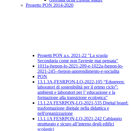
Progetto PON 2014-2020
Progetti PON a.s. 2021-22 "La scuola
Secondaria come non l'avreste mai pensata"
1011a-fsepon-lo-2021-209-e-1022a-fsepon-lo-
2021-245--fsepon-apprendimento-e-socialita
PON
13.1.3A-FESRPON-LO-2022-105 “Edugreen:
laboratori di sostenibilità per il primo ciclo”:
ambienti e laboratori per l’ educazione e la
formazione alla transizione ecologica”
13.1.2A FESRPON-LO-2021-535 Digital board:
trasformazione digitale nella didattica e
nell'organizzazione
13.1.1A FESRPON-LO-2021-242 Cablaggio
strutturato e sicuro all’interno degli edifici
scolastici