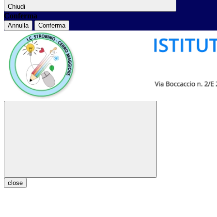
Chiudi
Conferma
Annulla
Conferma
close