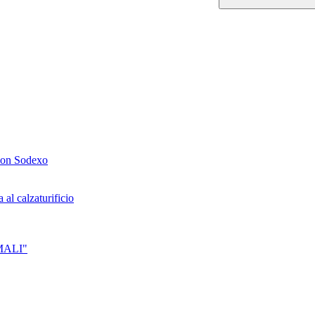
 con Sodexo
al calzaturificio
IMALI"