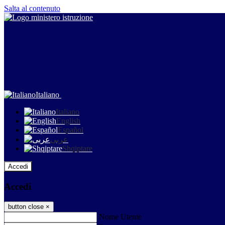
Salta al contenuto
Italiano
Italiano
English
Español
عربى
Shqiptare
Accedi
Accedi
button close
×
Nome Utente