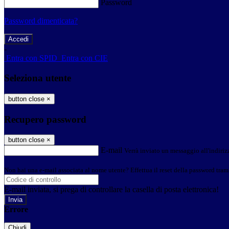
Password
Password dimenticata?
-
Entra con SPID
Entra con CIE
Seleziona utente
button close
×
Recupero password
button close
×
E-mail
Verrà inviato un messaggio all'indirizz
Non hai una e-mail associata al nome utente? Effettua il reset della password tram
E-mail inviata, si prega di controllare la casella di posta elettronica!
Errore
Chiudi