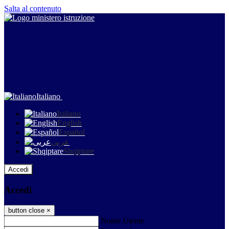
Salta al contenuto
Italiano
Italiano
English
Español
عربى
Shqiptare
Accedi
Accedi
button close
×
Nome Utente