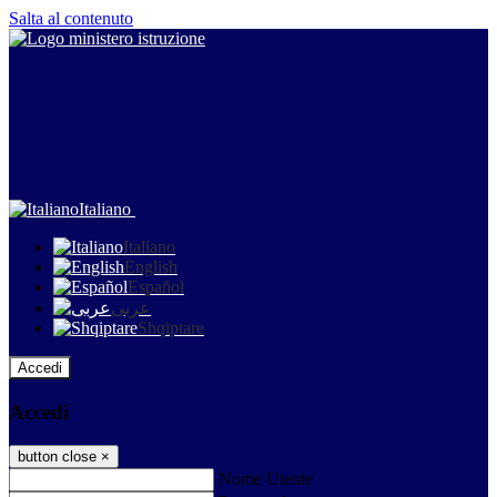
Salta al contenuto
Italiano
Italiano
English
Español
عربى
Shqiptare
Accedi
Accedi
button close
×
Nome Utente