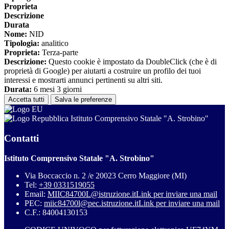
Proprieta
Descrizione
Durata
Nome:
NID
Tipologia:
analitico
Proprieta:
Terza-parte
Descrizione:
Questo cookie è impostato da DoubleClick (che è di
proprietà di Google) per aiutarti a costruire un profilo dei tuoi
interessi e mostrarti annunci pertinenti su altri siti.
Durata:
6 mesi 3 giorni
Accetta tutti
Salva le preferenze
Istituto Comprensivo Statale "A. Strobino"
Contatti
Istituto Comprensivo Statale "A. Strobino"
Via Boccaccio n. 2 /e 20023 Cerro Maggiore (MI)
Tel:
+39 0331519055
Email:
MIIC84700L@istruzione.it
Link per inviare una mail
PEC:
miic84700l@pec.istruzione.it
Link per inviare una mail
C.F.: 84004130153