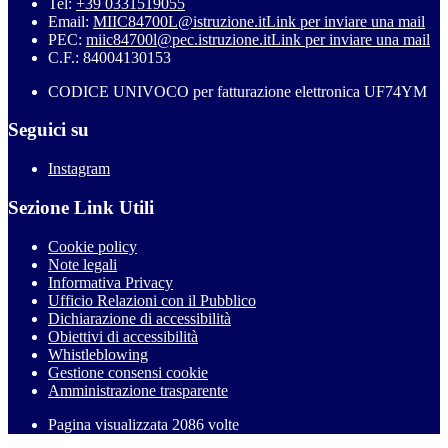
Tel:
+39 0331519055
Email:
MIIC84700L@istruzione.it
Link per inviare una mail
PEC:
miic84700l@pec.istruzione.it
Link per inviare una mail
C.F.: 84004130153
CODICE UNIVOCO per fatturazione elettronica UF74YM
Seguici su
Instagram
Sezione Link Utili
Cookie policy
Note legali
Informativa Privacy
Ufficio Relazioni con il Pubblico
Dichiarazione di accessibilità
Obiettivi di accessibilità
Whistleblowing
Gestione consensi cookie
Amministrazione trasparente
Pagina visualizzata
2086
volte