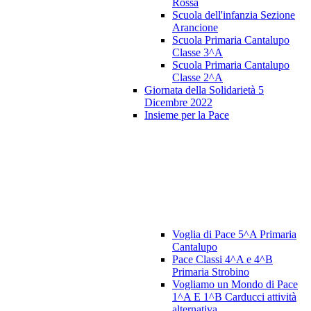
Rossa
Scuola dell'infanzia Sezione
Arancione
Scuola Primaria Cantalupo
Classe 3^A
Scuola Primaria Cantalupo
Classe 2^A
Giornata della Solidarietà 5
Dicembre 2022
Insieme per la Pace
Voglia di Pace 5^A Primaria
Cantalupo
Pace Classi 4^A e 4^B
Primaria Strobino
Vogliamo un Mondo di Pace
1^A E 1^B Carducci attività
alternativa