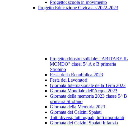
Progetto: scuola in movimento
Progetto Educazione Civica a.s.2022-2023
Progetto chiostro solidale: "ABITARE IL
MONDO" classi 5^ A e B primaria
Strobino
Festa della Repubblica 2023
Festa dei Lavoratori
Giornata Internazionale della Terra 2023
Giornata Mondiale dell'Acqua 2023
Giornata della memoria 2023 classe 5^ B
primaria Strobino
Giornata della Memoria 2023
Giornata dei Calzini Spaiati
Tutti diversi, tutti uguali, tutti importanti
Giornata dei Calzini Spaiati Infanzia