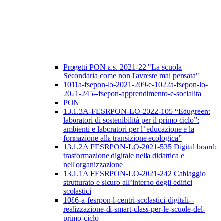
Progetti PON a.s. 2021-22 "La scuola
Secondaria come non l'avreste mai pensata"
1011a-fsepon-lo-2021-209-e-1022a-fsepon-lo-
2021-245--fsepon-apprendimento-e-socialita
PON
13.1.3A-FESRPON-LO-2022-105 “Edugreen:
laboratori di sostenibilità per il primo ciclo”:
ambienti e laboratori per l’ educazione e la
formazione alla transizione ecologica”
13.1.2A FESRPON-LO-2021-535 Digital board:
trasformazione digitale nella didattica e
nell'organizzazione
13.1.1A FESRPON-LO-2021-242 Cablaggio
strutturato e sicuro all’interno degli edifici
scolastici
1086-a-fesrpon-l-centri-scolastici-digitali--
realizzazione-di-smart-class-per-le-scuole-del-
primo-ciclo