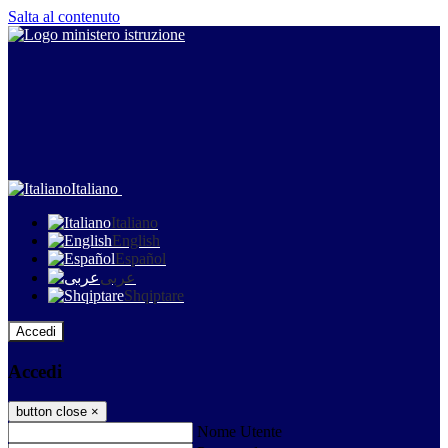
Salta al contenuto
Italiano
Italiano
English
Español
عربى
Shqiptare
Accedi
Accedi
button close
×
Nome Utente