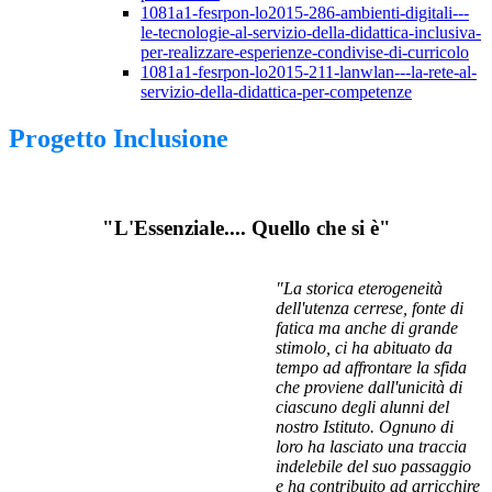
1081a1-fesrpon-lo2015-286-ambienti-digitali---
le-tecnologie-al-servizio-della-didattica-inclusiva-
per-realizzare-esperienze-condivise-di-curricolo
1081a1-fesrpon-lo2015-211-lanwlan---la-rete-al-
servizio-della-didattica-per-competenze
Progetto Inclusione
"L'Essenziale.... Quello che si è"
"La storica eterogeneità
dell'utenza cerrese, fonte di
fatica ma anche di grande
stimolo, ci
ha abituato da
tempo ad affrontare la sfida
che proviene dall'unicità di
ciascuno degli
alunni del
nostro Istituto. Ognuno di
loro ha lasciato una traccia
indelebile del suo
passaggio
e ha contribuito ad arricchire