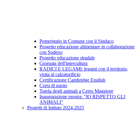
Pomeriggio in Comune con il Sindaco
Progetto educazione alimentare in collaborazione
con Sodexo
Progetto educazione stradale
Giornata dell'intercultura
RADICI E LEGAMI: legami con il territorio,
visita al calzaturificio
Certificazione Cambridge English
Corsi di nuoto
Tutela degli animali a Cerro Maggiore
Inaugurazione mostra: "IO RISPETTO GLI
ANIMALI"
Progetti di Istituto 2024-2025