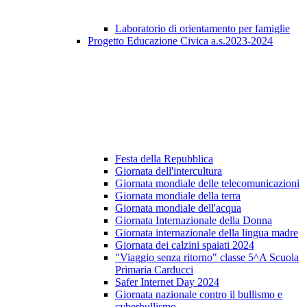
Laboratorio di orientamento per famiglie
Progetto Educazione Civica a.s.2023-2024
Festa della Repubblica
Giornata dell'intercultura
Giornata mondiale delle telecomunicazioni
Giornata mondiale della terra
Giornata mondiale dell'acqua
Giornata Internazionale della Donna
Giornata internazionale della lingua madre
Giornata dei calzini spaiati 2024
"Viaggio senza ritorno" classe 5^A Scuola
Primaria Carducci
Safer Internet Day 2024
Giornata nazionale contro il bullismo e
cyberbullismo