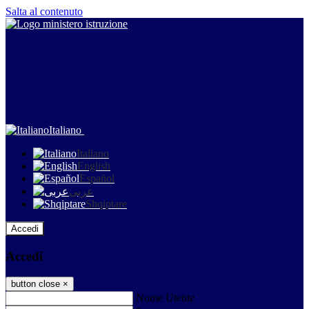
Salta al contenuto
Italiano
Italiano
English
Español
عربى
Shqiptare
Accedi
Accedi
button close
×
Nome Utente