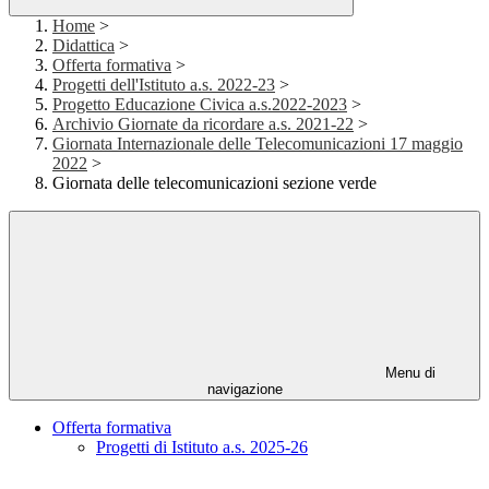
Home
>
Didattica
>
Offerta formativa
>
Progetti dell'Istituto a.s. 2022-23
>
Progetto Educazione Civica a.s.2022-2023
>
Archivio Giornate da ricordare a.s. 2021-22
>
Giornata Internazionale delle Telecomunicazioni 17 maggio
2022
>
Giornata delle telecomunicazioni sezione verde
Menu di
navigazione
Offerta formativa
Progetti di Istituto a.s. 2025-26