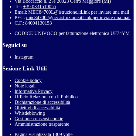
Via Boccaccio n. 2 /e 20023 Cerro Maggiore (MI)
Tel:
+39 0331519055
Email:
MIIC84700L@istruzione.it
Link per inviare una mail
PEC:
miic84700l@pec.istruzione.it
Link per inviare una mail
C.F.: 84004130153
CODICE UNIVOCO per fatturazione elettronica UF74YM
Seguici su
Instagram
Sezione Link Utili
Cookie policy
Note legali
Informativa Privacy
Ufficio Relazioni con il Pubblico
Dichiarazione di accessibilità
Obiettivi di accessibilità
Whistleblowing
Gestione consensi cookie
Amministrazione trasparente
Pagina visualizzata
1309
volte