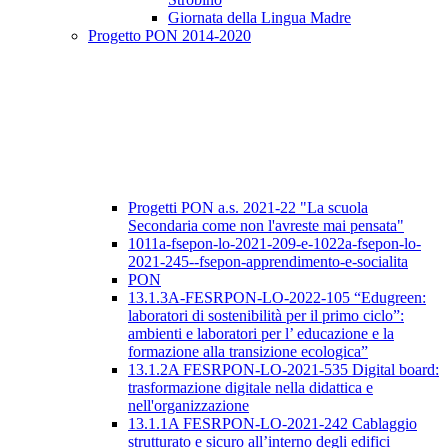
Giornata della Lingua Madre
Progetto PON 2014-2020
Progetti PON a.s. 2021-22 "La scuola
Secondaria come non l'avreste mai pensata"
1011a-fsepon-lo-2021-209-e-1022a-fsepon-lo-
2021-245--fsepon-apprendimento-e-socialita
PON
13.1.3A-FESRPON-LO-2022-105 “Edugreen:
laboratori di sostenibilità per il primo ciclo”:
ambienti e laboratori per l’ educazione e la
formazione alla transizione ecologica”
13.1.2A FESRPON-LO-2021-535 Digital board:
trasformazione digitale nella didattica e
nell'organizzazione
13.1.1A FESRPON-LO-2021-242 Cablaggio
strutturato e sicuro all’interno degli edifici