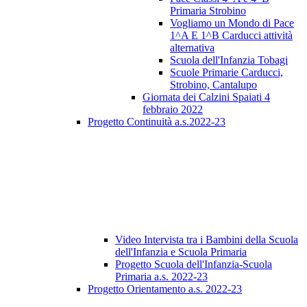
Primaria Strobino
Vogliamo un Mondo di Pace
1^A E 1^B Carducci attività
alternativa
Scuola dell'Infanzia Tobagi
Scuole Primarie Carducci,
Strobino, Cantalupo
Giornata dei Calzini Spaiati 4
febbraio 2022
Progetto Continuità a.s.2022-23
Video Intervista tra i Bambini della Scuola
dell'Infanzia e Scuola Primaria
Progetto Scuola dell'Infanzia-Scuola
Primaria a.s. 2022-23
Progetto Orientamento a.s. 2022-23