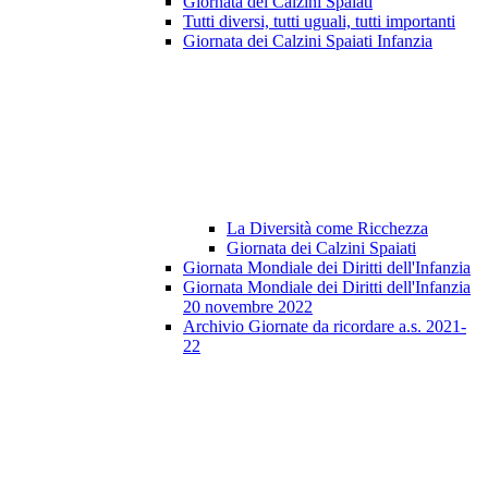
Giornata dei Calzini Spaiati
Tutti diversi, tutti uguali, tutti importanti
Giornata dei Calzini Spaiati Infanzia
La Diversità come Ricchezza
Giornata dei Calzini Spaiati
Giornata Mondiale dei Diritti dell'Infanzia
Giornata Mondiale dei Diritti dell'Infanzia
20 novembre 2022
Archivio Giornate da ricordare a.s. 2021-
22