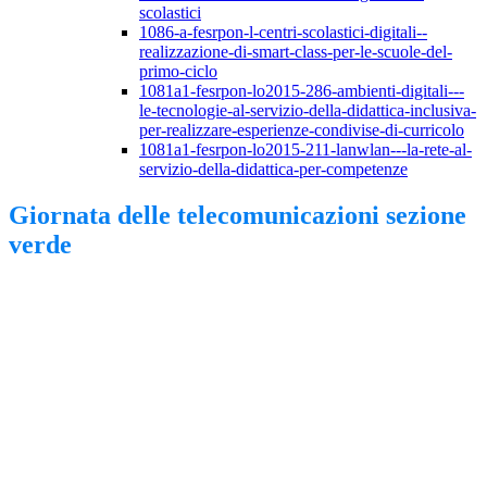
scolastici
1086-a-fesrpon-l-centri-scolastici-digitali--
realizzazione-di-smart-class-per-le-scuole-del-
primo-ciclo
1081a1-fesrpon-lo2015-286-ambienti-digitali---
le-tecnologie-al-servizio-della-didattica-inclusiva-
per-realizzare-esperienze-condivise-di-curricolo
1081a1-fesrpon-lo2015-211-lanwlan---la-rete-al-
servizio-della-didattica-per-competenze
Giornata delle telecomunicazioni sezione
verde