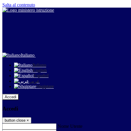
Salta al contenuto
Italiano
Italiano
English
Español
عربى
Shqiptare
Accedi
Accedi
button close
×
Nome Utente