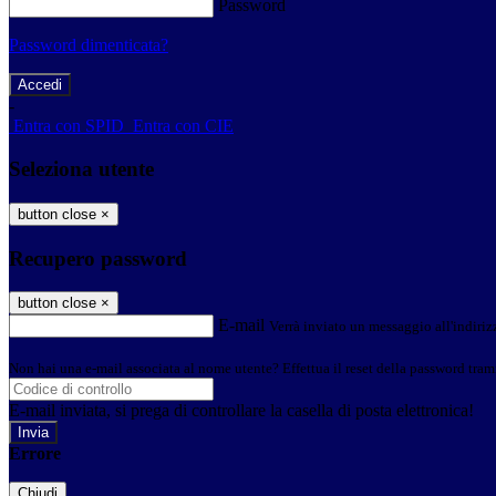
Password
Password dimenticata?
-
Entra con SPID
Entra con CIE
Seleziona utente
button close
×
Recupero password
button close
×
E-mail
Verrà inviato un messaggio all'indirizz
Non hai una e-mail associata al nome utente? Effettua il reset della password tram
E-mail inviata, si prega di controllare la casella di posta elettronica!
Errore
Chiudi