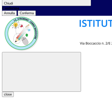
Chiudi
Conferma
Annulla
Conferma
close