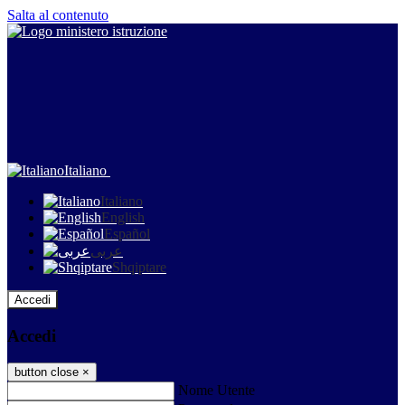
Salta al contenuto
Italiano
Italiano
English
Español
عربى
Shqiptare
Accedi
Accedi
button close
×
Nome Utente