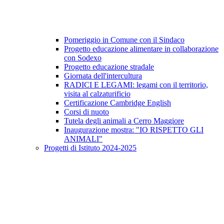
Pomeriggio in Comune con il Sindaco
Progetto educazione alimentare in collaborazione
con Sodexo
Progetto educazione stradale
Giornata dell'intercultura
RADICI E LEGAMI: legami con il territorio,
visita al calzaturificio
Certificazione Cambridge English
Corsi di nuoto
Tutela degli animali a Cerro Maggiore
Inaugurazione mostra: "IO RISPETTO GLI
ANIMALI"
Progetti di Istituto 2024-2025