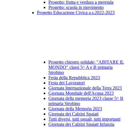
Progetto: frutta e verdura a merenda
Progetto: scuola in movimento
Progetto Educazione Civica a.s.2022-2023
Progetto chiostro solidale: "ABITARE IL
MONDO" classi 5^ A e B primaria
Strobino
Festa della Repubblica 2023
Festa dei Lavoratori
Giornata Internazionale della Terra 2023
Giornata Mondiale dell'Acqua 2023
Giornata della memoria 2023 classe 5^ B
primaria Strobino
Giornata della Memoria 2023
Giornata dei Calzini Spaiati
Tutti diversi, tutti uguali, tutti importanti
Giornata dei Calzini Spaiati Infanzia