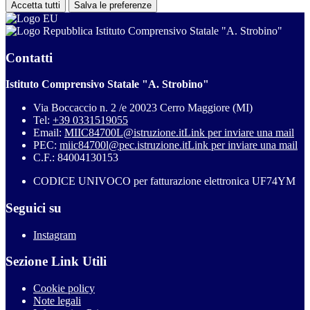
Accetta tutti
Salva le preferenze
Istituto Comprensivo Statale "A. Strobino"
Contatti
Istituto Comprensivo Statale "A. Strobino"
Via Boccaccio n. 2 /e 20023 Cerro Maggiore (MI)
Tel:
+39 0331519055
Email:
MIIC84700L@istruzione.it
Link per inviare una mail
PEC:
miic84700l@pec.istruzione.it
Link per inviare una mail
C.F.: 84004130153
CODICE UNIVOCO per fatturazione elettronica UF74YM
Seguici su
Instagram
Sezione Link Utili
Cookie policy
Note legali