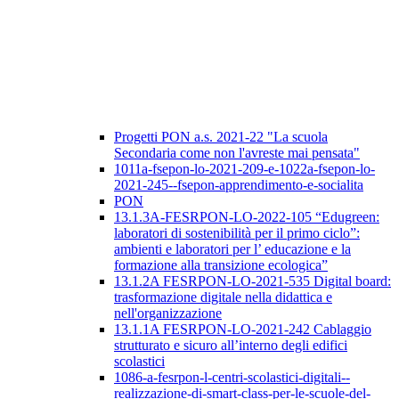
Progetti PON a.s. 2021-22 "La scuola
Secondaria come non l'avreste mai pensata"
1011a-fsepon-lo-2021-209-e-1022a-fsepon-lo-
2021-245--fsepon-apprendimento-e-socialita
PON
13.1.3A-FESRPON-LO-2022-105 “Edugreen:
laboratori di sostenibilità per il primo ciclo”:
ambienti e laboratori per l’ educazione e la
formazione alla transizione ecologica”
13.1.2A FESRPON-LO-2021-535 Digital board:
trasformazione digitale nella didattica e
nell'organizzazione
13.1.1A FESRPON-LO-2021-242 Cablaggio
strutturato e sicuro all’interno degli edifici
scolastici
1086-a-fesrpon-l-centri-scolastici-digitali--
realizzazione-di-smart-class-per-le-scuole-del-