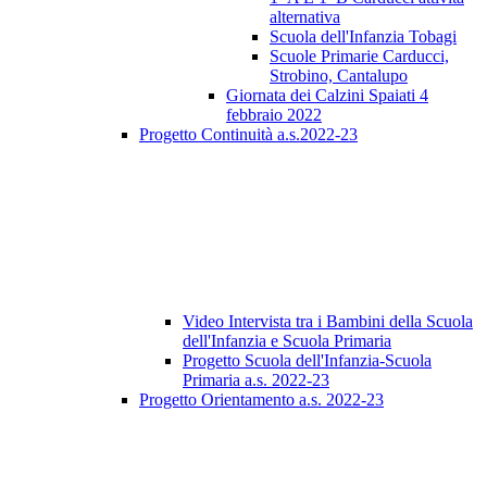
alternativa
Scuola dell'Infanzia Tobagi
Scuole Primarie Carducci,
Strobino, Cantalupo
Giornata dei Calzini Spaiati 4
febbraio 2022
Progetto Continuità a.s.2022-23
Video Intervista tra i Bambini della Scuola
dell'Infanzia e Scuola Primaria
Progetto Scuola dell'Infanzia-Scuola
Primaria a.s. 2022-23
Progetto Orientamento a.s. 2022-23