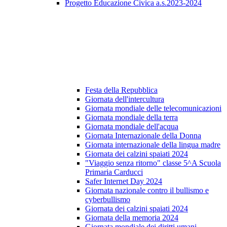
Progetto Educazione Civica a.s.2023-2024
Festa della Repubblica
Giornata dell'intercultura
Giornata mondiale delle telecomunicazioni
Giornata mondiale della terra
Giornata mondiale dell'acqua
Giornata Internazionale della Donna
Giornata internazionale della lingua madre
Giornata dei calzini spaiati 2024
"Viaggio senza ritorno" classe 5^A Scuola
Primaria Carducci
Safer Internet Day 2024
Giornata nazionale contro il bullismo e
cyberbullismo
Giornata dei calzini spaiati 2024
Giornata della memoria 2024
Giornata mondiale dei diritti umani