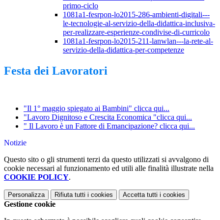
primo-ciclo
1081a1-fesrpon-lo2015-286-ambienti-digitali---
le-tecnologie-al-servizio-della-didattica-inclusiva-
per-realizzare-esperienze-condivise-di-curricolo
1081a1-fesrpon-lo2015-211-lanwlan---la-rete-al-
servizio-della-didattica-per-competenze
Festa dei Lavoratori
"Il 1° maggio spiegato ai Bambini" clicca qui...
"Lavoro Dignitoso e Crescita Economica "clicca qui...
" Il Lavoro è un Fattore di Emancipazione? clicca qui...
Notizie
Questo sito o gli strumenti terzi da questo utilizzati si avvalgono di
cookie necessari al funzionamento ed utili alle finalità illustrate nella
COOKIE POLICY
.
Personalizza
Rifiuta tutti
i cookies
Accetta tutti
i cookies
Gestione cookie