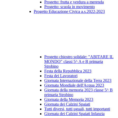
Progetto: frutta e verdura a merenda
Progetto: scuola in movimento
Progetto Educazione Civica a.s.2022-2023
Progetto chiostro solidale: "ABITARE IL
MONDO" classi 5^ A e B primaria
Strobino
Festa della Repubblica 2023
Festa dei Lavoratori
Giornata Internazionale della Terra 2023
Giornata Mondiale dell'Acqua 2023
Giornata della memoria 2023 classe 5^ B
primaria Strobino
Giornata della Memoria 2023
Giornata dei Calzini Spaiati
Tutti diversi, tutti uguali, tutti importanti
Giornata dei Calzini Spaiati Infanzia