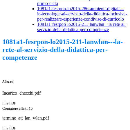
primo-ciclo
1081a1-fesrpon-lo2015-286-ambienti-digitali---
le-tecnologie-al-servizio-della-didattica-inclusiva-
per-realizzare-esperienze-condivise-di-curricolo
1081a1-fesrpon-lo2015-211-lanwlan---la-rete-al-
servizio-della-didattica-per-competenze
1081a1-fesrpon-lo2015-211-lanwlan---la-
rete-al-servizio-della-didattica-per-
competenze
Allegati
Incarico_checchi.pdf
File PDF
Contatore click: 15
termine_att_lan_wlan.pdf
File PDF