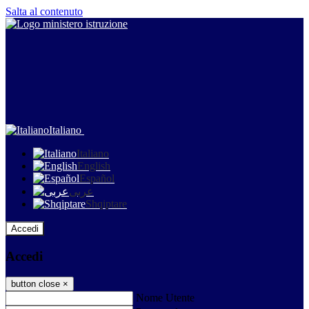
Salta al contenuto
Italiano
Italiano
English
Español
عربى
Shqiptare
Accedi
Accedi
button close
×
Nome Utente