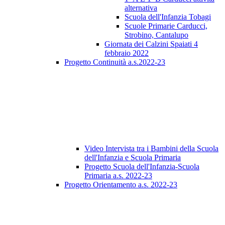
alternativa
Scuola dell'Infanzia Tobagi
Scuole Primarie Carducci,
Strobino, Cantalupo
Giornata dei Calzini Spaiati 4
febbraio 2022
Progetto Continuità a.s.2022-23
Video Intervista tra i Bambini della Scuola
dell'Infanzia e Scuola Primaria
Progetto Scuola dell'Infanzia-Scuola
Primaria a.s. 2022-23
Progetto Orientamento a.s. 2022-23