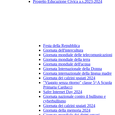
Progetto Educazione Civica a.s.2023-2024
Festa della Repubblica
Giornata dell'intercultura
Giornata mondiale delle telecomunicazioni
Giornata mondiale della terra
Giornata mondiale dell'acqua
Giornata Internazionale della Donna
Giornata internazionale della lingua madre
Giornata dei calzini spaiati 2024
"Viaggio senza ritorno" classe 5^A Scuola
Primaria Carducci
Safer Internet Day 2024
Giornata nazionale contro il bullismo e
cyberbullismo
Giornata dei calzini spaiati 2024
Giornata della memoria 2024
Giornata mondiale dei diritti umani