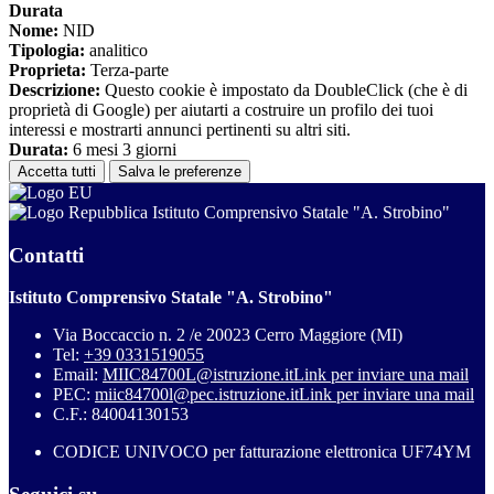
Durata
Nome:
NID
Tipologia:
analitico
Proprieta:
Terza-parte
Descrizione:
Questo cookie è impostato da DoubleClick (che è di
proprietà di Google) per aiutarti a costruire un profilo dei tuoi
interessi e mostrarti annunci pertinenti su altri siti.
Durata:
6 mesi 3 giorni
Accetta tutti
Salva le preferenze
Istituto Comprensivo Statale "A. Strobino"
Contatti
Istituto Comprensivo Statale "A. Strobino"
Via Boccaccio n. 2 /e 20023 Cerro Maggiore (MI)
Tel:
+39 0331519055
Email:
MIIC84700L@istruzione.it
Link per inviare una mail
PEC:
miic84700l@pec.istruzione.it
Link per inviare una mail
C.F.: 84004130153
CODICE UNIVOCO per fatturazione elettronica UF74YM