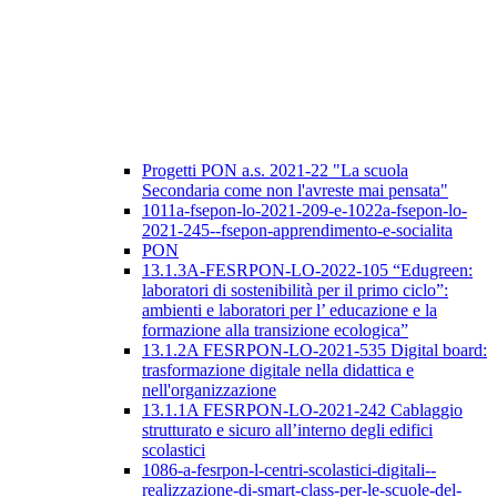
Progetti PON a.s. 2021-22 "La scuola
Secondaria come non l'avreste mai pensata"
1011a-fsepon-lo-2021-209-e-1022a-fsepon-lo-
2021-245--fsepon-apprendimento-e-socialita
PON
13.1.3A-FESRPON-LO-2022-105 “Edugreen:
laboratori di sostenibilità per il primo ciclo”:
ambienti e laboratori per l’ educazione e la
formazione alla transizione ecologica”
13.1.2A FESRPON-LO-2021-535 Digital board:
trasformazione digitale nella didattica e
nell'organizzazione
13.1.1A FESRPON-LO-2021-242 Cablaggio
strutturato e sicuro all’interno degli edifici
scolastici
1086-a-fesrpon-l-centri-scolastici-digitali--
realizzazione-di-smart-class-per-le-scuole-del-