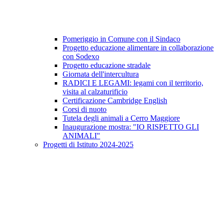
Pomeriggio in Comune con il Sindaco
Progetto educazione alimentare in collaborazione
con Sodexo
Progetto educazione stradale
Giornata dell'intercultura
RADICI E LEGAMI: legami con il territorio,
visita al calzaturificio
Certificazione Cambridge English
Corsi di nuoto
Tutela degli animali a Cerro Maggiore
Inaugurazione mostra: "IO RISPETTO GLI
ANIMALI"
Progetti di Istituto 2024-2025