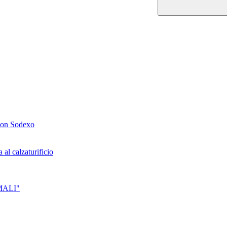
 con Sodexo
al calzaturificio
IMALI"