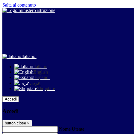
Salta al contenuto
Italiano
Italiano
English
Español
عربى
Shqiptare
Accedi
Accedi
button close
×
Nome Utente