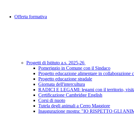
Offerta formativa
Progetti di Istituto a.s. 2025-26
Pomeriggio in Comune con il Sindaco
Progetto educazione alimentare in collaborazione
Progetto educazione stradale
Giornata dell'intercultura
RADICI E LEGAMI: legami con il territorio, visita 
Certificazione Cambridge English
Corsi di nuoto
Tutela degli animali a Cerro Maggiore
Inaugurazione mostra: "IO RISPETTO GLI AN