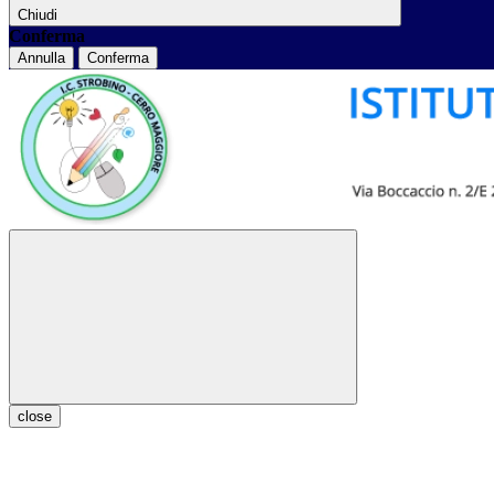
Chiudi
Conferma
Annulla
Conferma
close