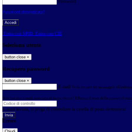
Password
Password dimenticata?
-
Entra con SPID
Entra con CIE
Seleziona utente
button close
×
Recupero password
button close
×
E-mail
Verrà inviato un messaggio all'indirizz
Non hai una e-mail associata al nome utente? Effettua il reset della password tram
E-mail inviata, si prega di controllare la casella di posta elettronica!
Errore
Chiudi