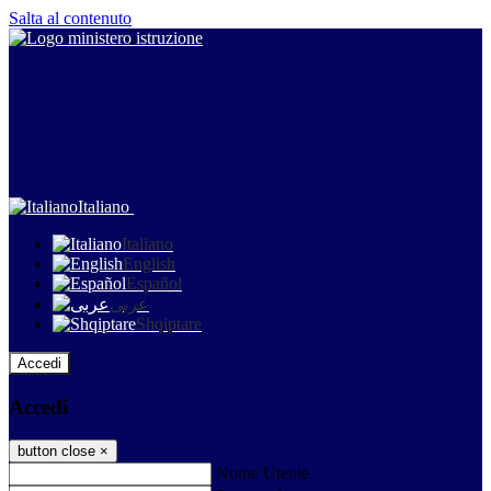
Salta al contenuto
Italiano
Italiano
English
Español
عربى
Shqiptare
Accedi
Accedi
button close
×
Nome Utente