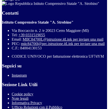
Istituto Comprensivo Statale "A. Strobino"
Contatti
Istituto Comprensivo Statale "A. Strobino"
Via Boccaccio n. 2 /e 20023 Cerro Maggiore (MI)
Tel:
+39 0331519055
Email:
MIIC84700L@istruzione.it
Link per inviare una mail
PEC:
miic84700l@pec.istruzione.it
Link per inviare una mail
C.F.: 84004130153
CODICE UNIVOCO per fatturazione elettronica UF74YM
Seguici su
Instagram
Sezione Link Utili
Cookie policy
Note legali
Informativa Privacy
Ufficio Relazioni con il Pubblico