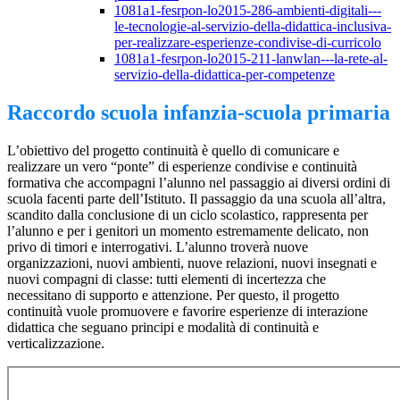
1081a1-fesrpon-lo2015-286-ambienti-digitali---
le-tecnologie-al-servizio-della-didattica-inclusiva-
per-realizzare-esperienze-condivise-di-curricolo
1081a1-fesrpon-lo2015-211-lanwlan---la-rete-al-
servizio-della-didattica-per-competenze
Raccordo scuola infanzia-scuola primaria
L’obiettivo del progetto continuità è quello di comunicare e
realizzare un vero “ponte” di esperienze condivise e continuità
formativa che accompagni l’alunno nel passaggio ai diversi ordini di
scuola facenti parte dell’Istituto. Il passaggio da una scuola all’altra,
scandito dalla conclusione di un ciclo scolastico, rappresenta per
l’alunno e per i genitori un momento estremamente delicato, non
privo di timori e interrogativi. L’alunno troverà nuove
organizzazioni, nuovi ambienti, nuove relazioni, nuovi insegnati e
nuovi compagni di classe: tutti elementi di incertezza che
necessitano di supporto e attenzione. Per questo, il progetto
continuità vuole promuovere e favorire esperienze di interazione
didattica che seguano principi e modalità di continuità e
verticalizzazione.