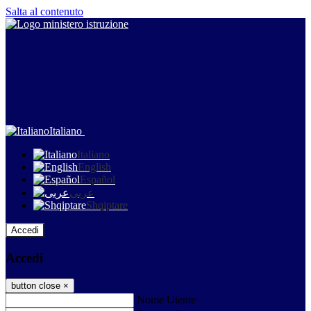
Salta al contenuto
Italiano
Italiano
English
Español
عربى
Shqiptare
Accedi
Accedi
button close
×
Nome Utente