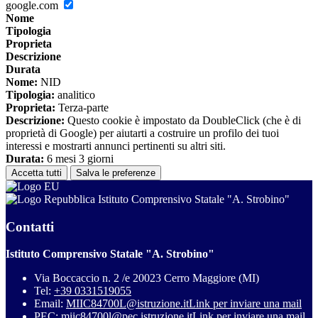
google.com
Nome
Tipologia
Proprieta
Descrizione
Durata
Nome:
NID
Tipologia:
analitico
Proprieta:
Terza-parte
Descrizione:
Questo cookie è impostato da DoubleClick (che è di
proprietà di Google) per aiutarti a costruire un profilo dei tuoi
interessi e mostrarti annunci pertinenti su altri siti.
Durata:
6 mesi 3 giorni
Accetta tutti
Salva le preferenze
Istituto Comprensivo Statale "A. Strobino"
Contatti
Istituto Comprensivo Statale "A. Strobino"
Via Boccaccio n. 2 /e 20023 Cerro Maggiore (MI)
Tel:
+39 0331519055
Email:
MIIC84700L@istruzione.it
Link per inviare una mail
PEC:
miic84700l@pec.istruzione.it
Link per inviare una mail