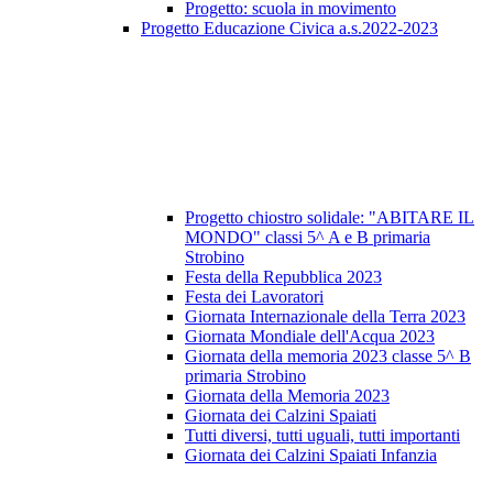
Progetto: scuola in movimento
Progetto Educazione Civica a.s.2022-2023
Progetto chiostro solidale: "ABITARE IL
MONDO" classi 5^ A e B primaria
Strobino
Festa della Repubblica 2023
Festa dei Lavoratori
Giornata Internazionale della Terra 2023
Giornata Mondiale dell'Acqua 2023
Giornata della memoria 2023 classe 5^ B
primaria Strobino
Giornata della Memoria 2023
Giornata dei Calzini Spaiati
Tutti diversi, tutti uguali, tutti importanti
Giornata dei Calzini Spaiati Infanzia