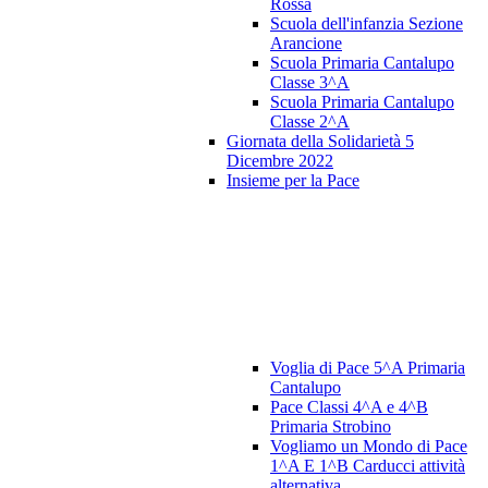
Rossa
Scuola dell'infanzia Sezione
Arancione
Scuola Primaria Cantalupo
Classe 3^A
Scuola Primaria Cantalupo
Classe 2^A
Giornata della Solidarietà 5
Dicembre 2022
Insieme per la Pace
Voglia di Pace 5^A Primaria
Cantalupo
Pace Classi 4^A e 4^B
Primaria Strobino
Vogliamo un Mondo di Pace
1^A E 1^B Carducci attività
alternativa