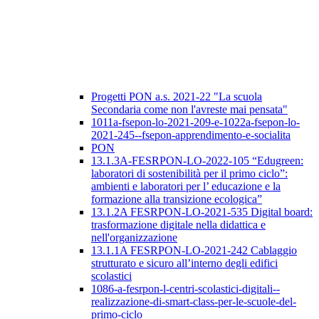
Progetti PON a.s. 2021-22 "La scuola
Secondaria come non l'avreste mai pensata"
1011a-fsepon-lo-2021-209-e-1022a-fsepon-lo-
2021-245--fsepon-apprendimento-e-socialita
PON
13.1.3A-FESRPON-LO-2022-105 “Edugreen:
laboratori di sostenibilità per il primo ciclo”:
ambienti e laboratori per l’ educazione e la
formazione alla transizione ecologica”
13.1.2A FESRPON-LO-2021-535 Digital board:
trasformazione digitale nella didattica e
nell'organizzazione
13.1.1A FESRPON-LO-2021-242 Cablaggio
strutturato e sicuro all’interno degli edifici
scolastici
1086-a-fesrpon-l-centri-scolastici-digitali--
realizzazione-di-smart-class-per-le-scuole-del-
primo-ciclo