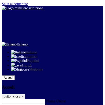
Salta al contenuto
Italiano
Italiano
English
Español
عربى
Shqiptare
Accedi
Accedi
button close
×
Nome Utente