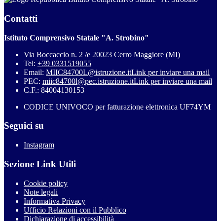
Contatti
Istituto Comprensivo Statale "A. Strobino"
Via Boccaccio n. 2 /e 20023 Cerro Maggiore (MI)
Tel:
+39 0331519055
Email:
MIIC84700L@istruzione.it
Link per inviare una mail
PEC:
miic84700l@pec.istruzione.it
Link per inviare una mail
C.F.: 84004130153
CODICE UNIVOCO per fatturazione elettronica UF74YM
Seguici su
Instagram
Sezione Link Utili
Cookie policy
Note legali
Informativa Privacy
Ufficio Relazioni con il Pubblico
Dichiarazione di accessibilità