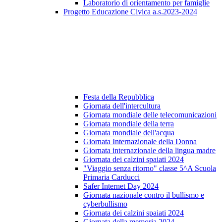
Laboratorio di orientamento per famiglie
Progetto Educazione Civica a.s.2023-2024
Festa della Repubblica
Giornata dell'intercultura
Giornata mondiale delle telecomunicazioni
Giornata mondiale della terra
Giornata mondiale dell'acqua
Giornata Internazionale della Donna
Giornata internazionale della lingua madre
Giornata dei calzini spaiati 2024
"Viaggio senza ritorno" classe 5^A Scuola
Primaria Carducci
Safer Internet Day 2024
Giornata nazionale contro il bullismo e
cyberbullismo
Giornata dei calzini spaiati 2024
Giornata della memoria 2024