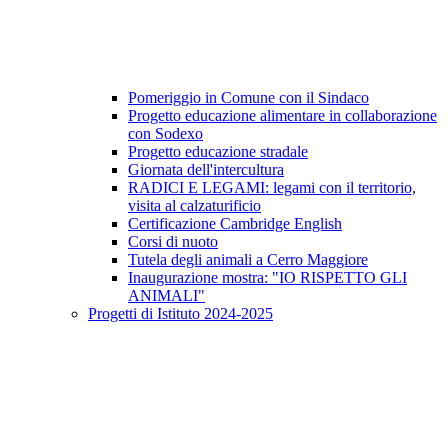
Pomeriggio in Comune con il Sindaco
Progetto educazione alimentare in collaborazione
con Sodexo
Progetto educazione stradale
Giornata dell'intercultura
RADICI E LEGAMI: legami con il territorio,
visita al calzaturificio
Certificazione Cambridge English
Corsi di nuoto
Tutela degli animali a Cerro Maggiore
Inaugurazione mostra: "IO RISPETTO GLI
ANIMALI"
Progetti di Istituto 2024-2025