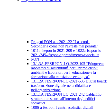
Progetti PON a.s. 2021-22 "La scuola
Secondaria come non l'avreste mai pensata"
1011a-fsepon-lo-2021-209-e-1022a-fsepon-lo-
2021-245--fsepon-apprendimento-e-socialita
PON
13.1.3A-FESRPON-LO-2022-105 “Edugreen:
laboratori di sostenibilità per il primo ciclo”:
ambienti e laboratori per l’ educazione e la
formazione alla transizione ecologica”
13.1.2A FESRPON-LO-2021-535 Digital board:
trasformazione digitale nella didattica e
nell'organizzazione
13.1.1A FESRPON-LO-2021-242 Cablaggio
strutturato e sicuro all’interno degli edifici
scolastici
1086-a-fesrpon-l-centri-scolastici-digitali--