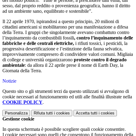
del mondo politico. “Tutte le persone, a prescindere dall’etnia, dal
sesso, dal proprio reddito o provenienza geografica, hanno il diritto
ad un ambiente sano, equilibrato e sostenibile”.
Il 22 aprile 1970, ispirandosi a questo principio, 20 milioni di
cittadini americani si mobilitarono per una manifestazione a difesa
della Terra. I gruppi che singolarmente avevano combattuto contro
l’inquinamento da combustibili fossili
, contro l’inquinamento delle
fabbriche e delle centrali elettriche,
i rifiuti tossici, i pesticidi, la
progressiva desertificazione e l’estinzione della fauna selvatica,
improvvisamente compresero di condividere valori comuni. Migliaia
di college e università organizzarono
proteste contro il degrado
ambientale
: da allora il 22 aprile prese il nome di Earth Day, la
Giornata della Terra.
Notizie
Questo sito o gli strumenti terzi da questo utilizzati si avvalgono di
cookie necessari al funzionamento ed utili alle finalità illustrate nella
COOKIE POLICY
.
Personalizza
Rifiuta tutti
i cookies
Accetta tutti
i cookies
Gestione cookie
In questa schermata è possibile scegliere quali cookie consentire.
I cookie necessari sono quelli che consentono il funzionamento della