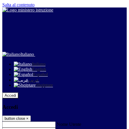
Salta al contenuto
Italiano
Italiano
English
Español
عربى
Shqiptare
Accedi
Accedi
button close
×
Nome Utente