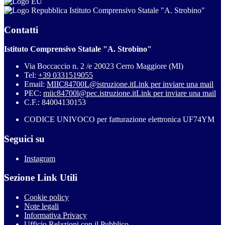
Istituto Comprensivo Statale "A. Strobino"
Contatti
Istituto Comprensivo Statale "A. Strobino"
Via Boccaccio n. 2 /e 20023 Cerro Maggiore (MI)
Tel:
+39 0331519055
Email:
MIIC84700L@istruzione.it
Link per inviare una mail
PEC:
miic84700l@pec.istruzione.it
Link per inviare una mail
C.F.: 84004130153
CODICE UNIVOCO per fatturazione elettronica UF74YM
Seguici su
Instagram
Sezione Link Utili
Cookie policy
Note legali
Informativa Privacy
Ufficio Relazioni con il Pubblico