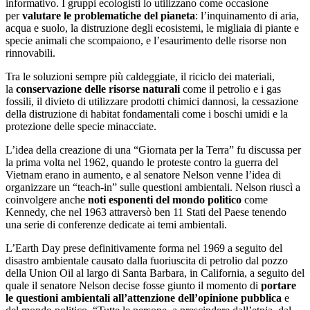
informativo. I gruppi ecologisti lo utilizzano come occasione
per
valutare le problematiche del pianeta
: l’inquinamento di aria,
acqua e suolo, la distruzione degli ecosistemi, le migliaia di piante e
specie animali che scompaiono, e l’esaurimento delle risorse non
rinnovabili.
Tra le soluzioni sempre più caldeggiate, il riciclo dei materiali,
la
conservazione delle risorse naturali
come il petrolio e i gas
fossili, il divieto di utilizzare prodotti chimici dannosi, la cessazione
della distruzione di habitat fondamentali come i boschi umidi e la
protezione delle specie minacciate.
L’idea della creazione di una “Giornata per la Terra” fu discussa per
la prima volta nel 1962, quando le proteste contro la guerra del
Vietnam erano in aumento, e al senatore Nelson venne l’idea di
organizzare un “teach-in” sulle questioni ambientali. Nelson riuscì a
coinvolgere anche
noti esponenti del mondo politico
come
Kennedy, che nel 1963 attraversò ben 11 Stati del Paese tenendo
una serie di conferenze dedicate ai temi ambientali.
L’Earth Day prese definitivamente forma nel 1969 a seguito del
disastro ambientale causato dalla fuoriuscita di petrolio dal pozzo
della Union Oil al largo di Santa Barbara, in California, a seguito del
quale il senatore Nelson decise fosse giunto il momento di
portare
le questioni ambientali all’attenzione dell’opinione pubblica
e