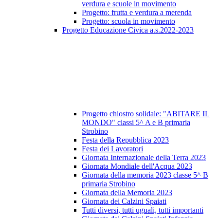
verdura e scuole in movimento
Progetto: frutta e verdura a merenda
Progetto: scuola in movimento
Progetto Educazione Civica a.s.2022-2023
Progetto chiostro solidale: "ABITARE IL
MONDO" classi 5^ A e B primaria
Strobino
Festa della Repubblica 2023
Festa dei Lavoratori
Giornata Internazionale della Terra 2023
Giornata Mondiale dell'Acqua 2023
Giornata della memoria 2023 classe 5^ B
primaria Strobino
Giornata della Memoria 2023
Giornata dei Calzini Spaiati
Tutti diversi, tutti uguali, tutti importanti