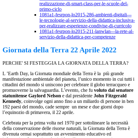
realizzazione-di-smart-class-per-le-scuole-del-
primo-ciclo
1081a1-fesrpon-lo2015-286-ambienti-digitali---
le-tecnologie-al-servizio-della-didattica-inclusiva-
per-realizzare-esperienze-condivise-di-curricolo
1081a1-fesrpon-lo2015-211-lanwlan---la-rete-al-
servizio-della-didattica-per-competenze
Giornata della Terra 22 Aprile 2022
PERCHE'
SI FESTEGGIA
LA GIORNATA DELLA TERRA?
L ’Earth Day, la Giornata mondiale della Terra è la
più grande
manifestazione ambientale del pianeta, l’unico momento in cui tutti i
cittadini del mondo si uniscono per celebrare il globo terracqueo e
promuoverne la salvaguardia. L’evento, che fu
voluto dal senatore
statunitense Gaylord Nelson
e dal presidente
John Fitzgerald
Kennedy
, coinvolge ogni anno fino a un miliardo di persone in ben
192 paesi del mondo, cade sempre un mese e due giorni dopo
l’equinozio di primavera, il 22 aprile.
Celebrata per la prima volta nel 1970 per sottolineare la necessità
della conservazione delle risorse naturali, la Giornata della Terra è
divenuta ormai soprattutto un avvenimento educativo ed