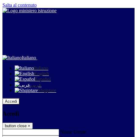
Salta al contenuto
Italiano
Italiano
English
Español
عربى
Shqiptare
Accedi
Accedi
button close
×
Nome Utente