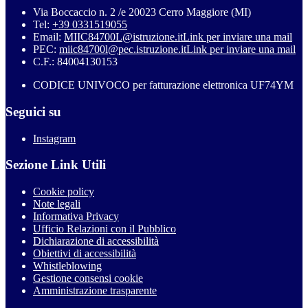
Via Boccaccio n. 2 /e 20023 Cerro Maggiore (MI)
Tel:
+39 0331519055
Email:
MIIC84700L@istruzione.it
Link per inviare una mail
PEC:
miic84700l@pec.istruzione.it
Link per inviare una mail
C.F.: 84004130153
CODICE UNIVOCO per fatturazione elettronica UF74YM
Seguici su
Instagram
Sezione Link Utili
Cookie policy
Note legali
Informativa Privacy
Ufficio Relazioni con il Pubblico
Dichiarazione di accessibilità
Obiettivi di accessibilità
Whistleblowing
Gestione consensi cookie
Amministrazione trasparente