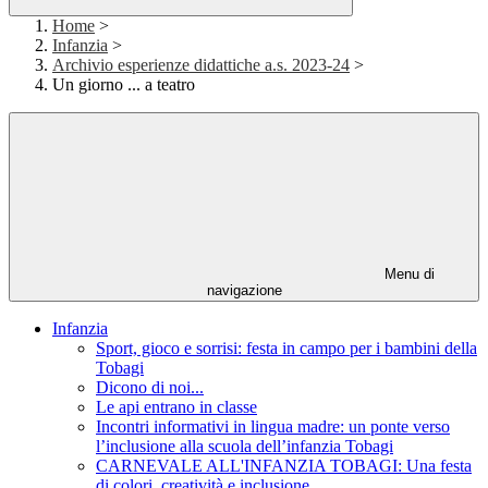
Home
>
Infanzia
>
Archivio esperienze didattiche a.s. 2023-24
>
Un giorno ... a teatro
Menu di
navigazione
Infanzia
Sport, gioco e sorrisi: festa in campo per i bambini della
Tobagi
Dicono di noi...
Le api entrano in classe
Incontri informativi in lingua madre: un ponte verso
l’inclusione alla scuola dell’infanzia Tobagi
CARNEVALE ALL'INFANZIA TOBAGI: Una festa
di colori, creatività e inclusione