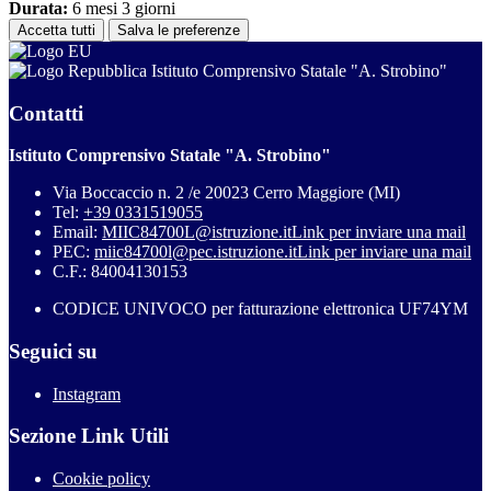
Durata:
6 mesi 3 giorni
Accetta tutti
Salva le preferenze
Istituto Comprensivo Statale "A. Strobino"
Contatti
Istituto Comprensivo Statale "A. Strobino"
Via Boccaccio n. 2 /e 20023 Cerro Maggiore (MI)
Tel:
+39 0331519055
Email:
MIIC84700L@istruzione.it
Link per inviare una mail
PEC:
miic84700l@pec.istruzione.it
Link per inviare una mail
C.F.: 84004130153
CODICE UNIVOCO per fatturazione elettronica UF74YM
Seguici su
Instagram
Sezione Link Utili
Cookie policy