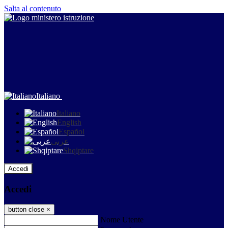
Salta al contenuto
Italiano
Italiano
English
Español
عربى
Shqiptare
Accedi
Accedi
button close
×
Nome Utente