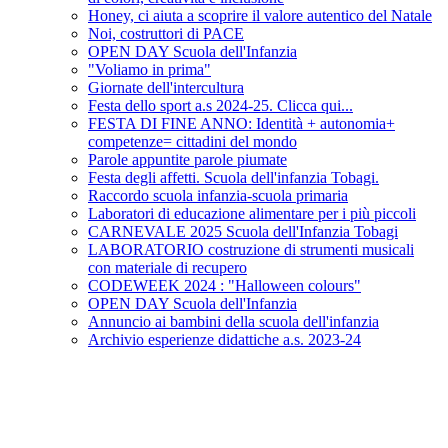
Honey, ci aiuta a scoprire il valore autentico del Natale
Noi, costruttori di PACE
OPEN DAY Scuola dell'Infanzia
"Voliamo in prima"
Giornate dell'intercultura
Festa dello sport a.s 2024-25. Clicca qui...
FESTA DI FINE ANNO: Identità + autonomia+
competenze= cittadini del mondo
Parole appuntite parole piumate
Festa degli affetti. Scuola dell'infanzia Tobagi.
Raccordo scuola infanzia-scuola primaria
Laboratori di educazione alimentare per i più piccoli
CARNEVALE 2025 Scuola dell'Infanzia Tobagi
LABORATORIO costruzione di strumenti musicali
con materiale di recupero
CODEWEEK 2024 : "Halloween colours"
OPEN DAY Scuola dell'Infanzia
Annuncio ai bambini della scuola dell'infanzia
Archivio esperienze didattiche a.s. 2023-24