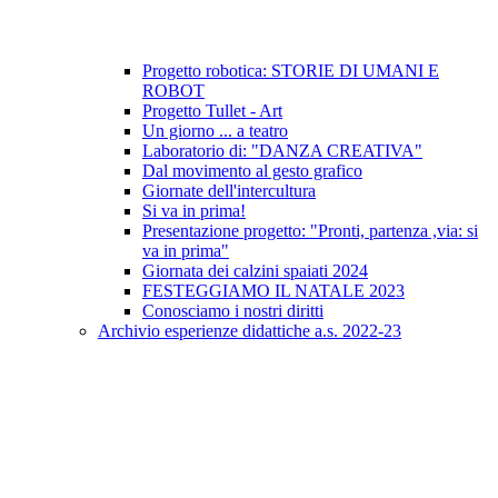
Progetto robotica: STORIE DI UMANI E
ROBOT
Progetto Tullet - Art
Un giorno ... a teatro
Laboratorio di: "DANZA CREATIVA"
Dal movimento al gesto grafico
Giornate dell'intercultura
Si va in prima!
Presentazione progetto: "Pronti, partenza ,via: si
va in prima"
Giornata dei calzini spaiati 2024
FESTEGGIAMO IL NATALE 2023
Conosciamo i nostri diritti
Archivio esperienze didattiche a.s. 2022-23