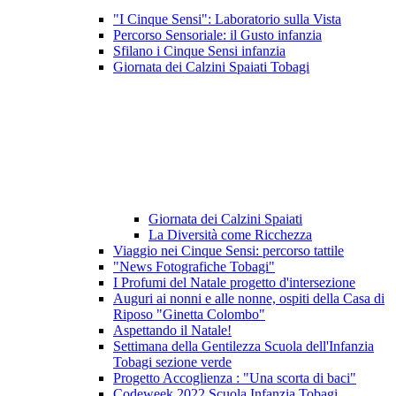
"I Cinque Sensi": Laboratorio sulla Vista
Percorso Sensoriale: il Gusto infanzia
Sfilano i Cinque Sensi infanzia
Giornata dei Calzini Spaiati Tobagi
Giornata dei Calzini Spaiati
La Diversità come Ricchezza
Viaggio nei Cinque Sensi: percorso tattile
"News Fotografiche Tobagi"
I Profumi del Natale progetto d'intersezione
Auguri ai nonni e alle nonne, ospiti della Casa di
Riposo "Ginetta Colombo"
Aspettando il Natale!
Settimana della Gentilezza Scuola dell'Infanzia
Tobagi sezione verde
Progetto Accoglienza : "Una scorta di baci"
Codeweek 2022 Scuola Infanzia Tobagi