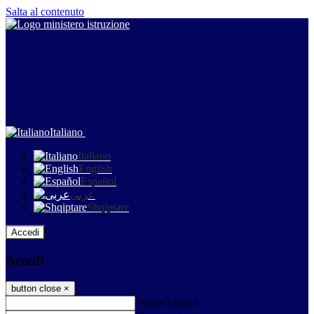
Salta al contenuto
Italiano
Italiano
English
Español
عربى
Shqiptare
Accedi
Accedi
button close
×
Nome Utente