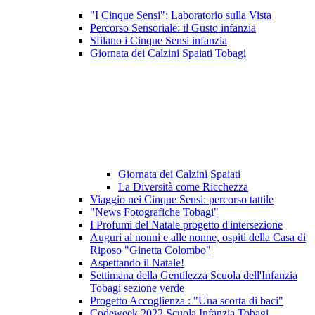
"I Cinque Sensi": Laboratorio sulla Vista
Percorso Sensoriale: il Gusto infanzia
Sfilano i Cinque Sensi infanzia
Giornata dei Calzini Spaiati Tobagi
Giornata dei Calzini Spaiati
La Diversità come Ricchezza
Viaggio nei Cinque Sensi: percorso tattile
"News Fotografiche Tobagi"
I Profumi del Natale progetto d'intersezione
Auguri ai nonni e alle nonne, ospiti della Casa di
Riposo "Ginetta Colombo"
Aspettando il Natale!
Settimana della Gentilezza Scuola dell'Infanzia
Tobagi sezione verde
Progetto Accoglienza : "Una scorta di baci"
Codeweek 2022 Scuola Infanzia Tobagi