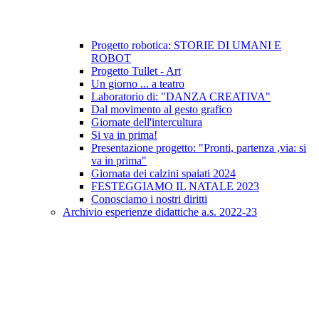
Progetto robotica: STORIE DI UMANI E
ROBOT
Progetto Tullet - Art
Un giorno ... a teatro
Laboratorio di: "DANZA CREATIVA"
Dal movimento al gesto grafico
Giornate dell'intercultura
Si va in prima!
Presentazione progetto: "Pronti, partenza ,via: si
va in prima"
Giornata dei calzini spaiati 2024
FESTEGGIAMO IL NATALE 2023
Conosciamo i nostri diritti
Archivio esperienze didattiche a.s. 2022-23