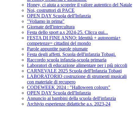
Honey, ci aiuta a scoprire il valore autentico del Natale
Noi, costruttori di PACE
OPEN DAY Scuola dell'Infanzia
"Voliamo in prima"
Giornate dell'intercultura
Festa dello sport a.s 2024-25. Clicca qui...
FESTA DI FINE ANNO: Identità + autonomia+
competenze= cittadini del mondo
Parole appuntite parole piumate
Festa degli affetti. Scuola dell'infanzia Tobagi.
Raccordo scuola infanzia-scuola primaria
Laboratori di educazione alimentare per i più piccoli
CARNEVALE 2025 Scuola dell'Infanzia Tobagi
LABORATORIO costruzione di strumenti musicali
con materiale di recupero
CODEWEEK 2024 : "Halloween colours"
OPEN DAY Scuola dell'Infanzia
Annuncio ai bambini della scuola dell'infanzia
Archivio esperienze didattiche a.s. 2023-24