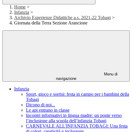
Home
>
Infanzia
>
Archivio Esperienze Didattiche a.s. 2021-22 Tobagi
>
Giornata della Terra Sezione Arancione
Menu di
navigazione
Infanzia
Sport, gioco e sorrisi: festa in campo per i bambini della
Tobagi
Dicono di noi...
Le api entrano in classe
Incontri informativi in lingua madre: un ponte verso
l’inclusione alla scuola dell’infanzia Tobagi
CARNEVALE ALL'INFANZIA TOBAGI: Una festa
di colori, creatività e inclusione