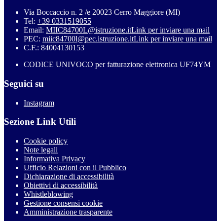
Via Boccaccio n. 2 /e 20023 Cerro Maggiore (MI)
Tel:
+39 0331519055
Email:
MIIC84700L@istruzione.it
Link per inviare una mail
PEC:
miic84700l@pec.istruzione.it
Link per inviare una mail
C.F.: 84004130153
CODICE UNIVOCO per fatturazione elettronica UF74YM
Seguici su
Instagram
Sezione Link Utili
Cookie policy
Note legali
Informativa Privacy
Ufficio Relazioni con il Pubblico
Dichiarazione di accessibilità
Obiettivi di accessibilità
Whistleblowing
Gestione consensi cookie
Amministrazione trasparente