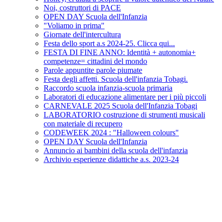
Noi, costruttori di PACE
OPEN DAY Scuola dell'Infanzia
"Voliamo in prima"
Giornate dell'intercultura
Festa dello sport a.s 2024-25. Clicca qui...
FESTA DI FINE ANNO: Identità + autonomia+
competenze= cittadini del mondo
Parole appuntite parole piumate
Festa degli affetti. Scuola dell'infanzia Tobagi.
Raccordo scuola infanzia-scuola primaria
Laboratori di educazione alimentare per i più piccoli
CARNEVALE 2025 Scuola dell'Infanzia Tobagi
LABORATORIO costruzione di strumenti musicali
con materiale di recupero
CODEWEEK 2024 : "Halloween colours"
OPEN DAY Scuola dell'Infanzia
Annuncio ai bambini della scuola dell'infanzia
Archivio esperienze didattiche a.s. 2023-24