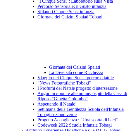
"I Cinque Sensi": Laboratorio sulla Vista
Percorso Sensoriale: il Gusto infanzia
Sfilano i Cinque Sensi infanzia
Giornata dei Calzini Spaiati Tobagi
Giornata dei Calzini Spaiati
La Diversità come Ricchezza
Viaggio nei Cinque Sensi: percorso tattile
"News Fotografiche Tobagi"
I Profumi del Natale progetto d'intersezione
Auguri ai nonni e alle nonne, ospiti della Casa di
Riposo "Ginetta Colombo"
Aspettando il Natale!
Settimana della Gentilezza Scuola dell'Infanzia
Tobagi sezione verde
Progetto Accoglienza : "Una scorta di baci"
Codeweek 2022 Scuola Infanzia Tobagi
Archivio Esperienze Didattiche a.s. 2021-22 Tobagi