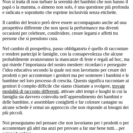
Non si tratta di non turbare la serenità dei bambini che non hanno il
papà o la mamma, o almeno non solo, è una questione più profonda
e radicata e soprattutto che esprime inclusività senza etichette.
Il cambio del lessico però deve essere accompagnato anche ad una
prospettiva differente che non sposi la performance ma diventi
occasioni per celebrare, condividere, creare legami e affetti tra
persone che si prendono cura.
Nel cambio di prospettiva, passo obbligatorio è quello di raccontare
e rendere partecipi le famiglie, con la consapevolezza che alcune
probabilmente avanzeranno la mancanze di feste e regali ad hoc, ma
qui risiede l’importanza del nostro mestiere: ricordarci e perseguire
l’idea educativa secondo la quale noi non lavoriamo per creare dei
prodotti o per accontentare i genitori ma per sostenere i bambini e le
bambine nel loro processo di crescita. Questo significa raccontare ai
genitori il compito difficile che siamo chiamate a svolgere,
trovate
modalità di racconto differenti
, attivare altri tempi e luoghi in cui la
famiglia sia davvero coinvolta nell’apprendimento dei bambini e
delle bambine, e assemblare coniglietti e far colorare castagne su
alcune schede è ormai un approccio che non risponde ai bisogni dei
più piccoli.
Noi proseguiamo nel pensare che non lavoriamo per i prodotti o per
accontentare gli altri ma anzi per provare a far star bene tutti…per