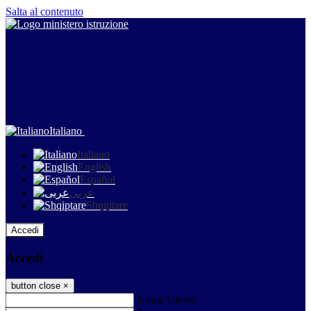
Salta al contenuto
Italiano
Italiano
English
Español
عربى
Shqiptare
Accedi
Accedi
button close
×
Nome Utente