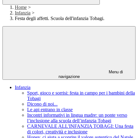
Home
>
Infanzia
>
Festa degli affetti. Scuola dell'infanzia Tobagi.
Menu di
navigazione
Infanzia
Sport, gioco e sorrisi: festa in campo per i bambini della
Tobagi
Dicono di noi...
Le api entrano in classe
Incontri informativi in lingua madre: un ponte verso
l’inclusione alla scuola dell’infanzia Tobagi
CARNEVALE ALL'INFANZIA TOBAGI: Una festa
di colori, creatività e inclusione
Honey, ci aiuta a scoprire il valore autentico del Natale