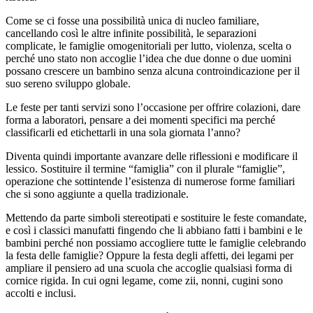
Come se ci fosse una possibilità unica di nucleo familiare,
cancellando così le altre infinite possibilità, le separazioni
complicate, le famiglie omogenitoriali per lutto, violenza, scelta o
perché uno stato non accoglie l’idea che due donne o due uomini
possano crescere un bambino senza alcuna controindicazione per il
suo sereno sviluppo globale.
Le feste per tanti servizi sono l’occasione per offrire colazioni, dare
forma a laboratori, pensare a dei momenti specifici ma perché
classificarli ed etichettarli in una sola giornata l’anno?
Diventa quindi importante avanzare delle riflessioni e modificare il
lessico. Sostituire il termine “famiglia” con il plurale “famiglie”,
operazione che sottintende l’esistenza di numerose forme familiari
che si sono aggiunte a quella tradizionale.
Mettendo da parte simboli stereotipati e sostituire le feste comandate,
e così i classici manufatti fingendo che li abbiano fatti i bambini e le
bambini perché non possiamo accogliere tutte le famiglie celebrando
la festa delle famiglie? Oppure la festa degli affetti, dei legami per
ampliare il pensiero ad una scuola che accoglie qualsiasi forma di
cornice rigida. In cui ogni legame, come zii, nonni, cugini sono
accolti e inclusi.