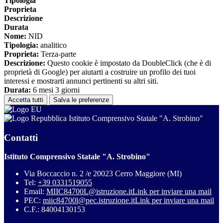
Tipologia
Proprieta
Descrizione
Durata
Nome:
NID
Tipologia:
analitico
Proprieta:
Terza-parte
Descrizione:
Questo cookie è impostato da DoubleClick (che è di
proprietà di Google) per aiutarti a costruire un profilo dei tuoi
interessi e mostrarti annunci pertinenti su altri siti.
Durata:
6 mesi 3 giorni
Accetta tutti
Salva le preferenze
Istituto Comprensivo Statale "A. Strobino"
Contatti
Istituto Comprensivo Statale "A. Strobino"
Via Boccaccio n. 2 /e 20023 Cerro Maggiore (MI)
Tel:
+39 0331519055
Email:
MIIC84700L@istruzione.it
Link per inviare una mail
PEC:
miic84700l@pec.istruzione.it
Link per inviare una mail
C.F.: 84004130153