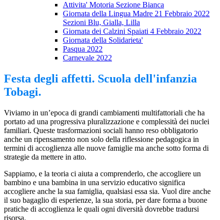
Attivita' Motoria Sezione Bianca
Giornata della Lingua Madre 21 Febbraio 2022
Sezioni Blu, Gialla, Lilla
Giornata dei Calzini Spaiati 4 Febbraio 2022
Giornata della Solidarieta'
Pasqua 2022
Carnevale 2022
Festa degli affetti. Scuola dell'infanzia
Tobagi.
Viviamo in un’epoca di grandi cambiamenti multifattoriali che ha
portato ad una progressiva pluralizzazione e complessità dei nuclei
familiari. Queste trasformazioni sociali hanno reso obbligatorio
anche un ripensamento non solo della riflessione pedagogica in
termini di accoglienza alle nuove famiglie ma anche sotto forma di
strategie da mettere in atto.
Sappiamo, e la teoria ci aiuta a comprenderlo, che accogliere un
bambino e una bambina in una servizio educativo significa
accogliere anche la sua famiglia, qualsiasi essa sia. Vuol dire anche
il suo bagaglio di esperienze, la sua storia, per dare forma a buone
pratiche di accoglienza le quali ogni diversità dovrebbe tradursi
risorsa.