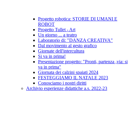
Progetto robotica: STORIE DI UMANI E
ROBOT
Progetto Tullet - Art
Un giorno ... a teatro
Laboratorio di: "DANZA CREATIVA"
Dal movimento al gesto grafico
Giornate dell'intercultura
Si va in prima!
Presentazione progetto: "Pronti, partenza ,via: si
va in prima"
Giornata dei calzini spaiati 2024
FESTEGGIAMO IL NATALE 2023
Conosciamo i nostri diritti
Archivio esperienze didattiche a.s. 2022-23