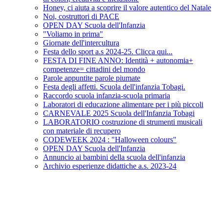
Honey, ci aiuta a scoprire il valore autentico del Natale
Noi, costruttori di PACE
OPEN DAY Scuola dell'Infanzia
"Voliamo in prima"
Giornate dell'intercultura
Festa dello sport a.s 2024-25. Clicca qui...
FESTA DI FINE ANNO: Identità + autonomia+
competenze= cittadini del mondo
Parole appuntite parole piumate
Festa degli affetti. Scuola dell'infanzia Tobagi.
Raccordo scuola infanzia-scuola primaria
Laboratori di educazione alimentare per i più piccoli
CARNEVALE 2025 Scuola dell'Infanzia Tobagi
LABORATORIO costruzione di strumenti musicali
con materiale di recupero
CODEWEEK 2024 : "Halloween colours"
OPEN DAY Scuola dell'Infanzia
Annuncio ai bambini della scuola dell'infanzia
Archivio esperienze didattiche a.s. 2023-24