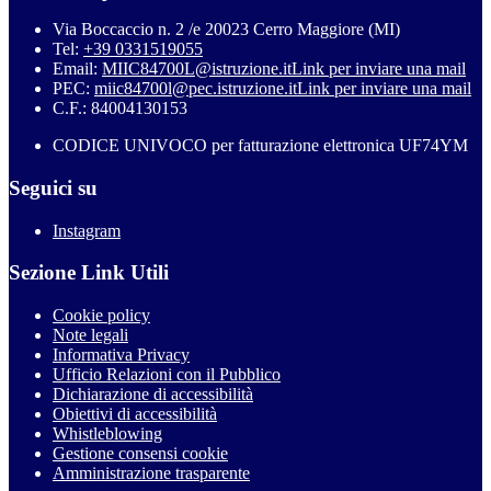
Via Boccaccio n. 2 /e 20023 Cerro Maggiore (MI)
Tel:
+39 0331519055
Email:
MIIC84700L@istruzione.it
Link per inviare una mail
PEC:
miic84700l@pec.istruzione.it
Link per inviare una mail
C.F.: 84004130153
CODICE UNIVOCO per fatturazione elettronica UF74YM
Seguici su
Instagram
Sezione Link Utili
Cookie policy
Note legali
Informativa Privacy
Ufficio Relazioni con il Pubblico
Dichiarazione di accessibilità
Obiettivi di accessibilità
Whistleblowing
Gestione consensi cookie
Amministrazione trasparente