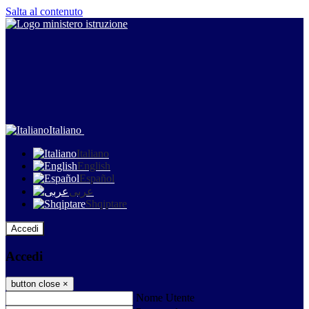
Salta al contenuto
Italiano
Italiano
English
Español
عربى
Shqiptare
Accedi
Accedi
button close
×
Nome Utente