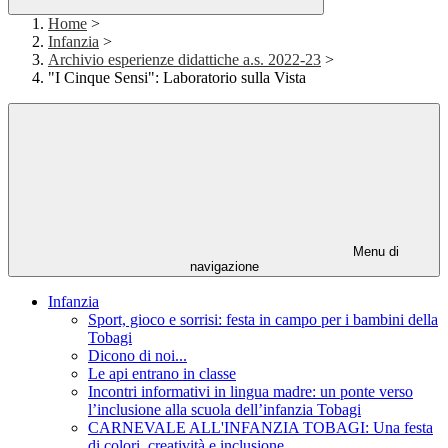
Home
>
Infanzia
>
Archivio esperienze didattiche a.s. 2022-23
>
"I Cinque Sensi": Laboratorio sulla Vista
Menu di
navigazione
Infanzia
Sport, gioco e sorrisi: festa in campo per i bambini della
Tobagi
Dicono di noi...
Le api entrano in classe
Incontri informativi in lingua madre: un ponte verso
l’inclusione alla scuola dell’infanzia Tobagi
CARNEVALE ALL'INFANZIA TOBAGI: Una festa
di colori, creatività e inclusione