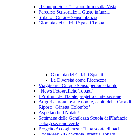
"I Cinque Sensi": Laboratorio sulla Vista
Percorso Sensoriale: il Gusto infanzia
Sfilano i Cinque Sensi infanzia
Giornata dei Calzini Spaiati Tobagi
Giornata dei Calzini Spaiati
La Diversità come Ricchezza
Viaggio nei Cinque Sensi: percorso tattile
"News Fotografiche Tobagi"
I Profumi del Natale progetto d'intersezione
Auguri ai nonni e alle nonne, ospiti della Casa di
Riposo "Ginetta Colombo"
Aspettando il Natale!
Settimana della Gentilezza Scuola dell'Infanzia
Tobagi sezione verde
Progetto Accoglienza : "Una scorta di baci"
Codeweek 2022 Scuola Infanzia Tobagi