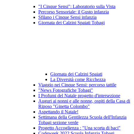
"I Cinque Sensi": Laboratorio sulla Vista
Percorso Sensoriale: il Gusto infanzia
Sfilano i Cinque Sensi infanzia
Giornata dei Calzini Spaiati Tobagi
Giornata dei Calzini Spaiati
La Diversità come Ricchezza
Viaggio nei Cinque Sensi: percorso tattile
"News Fotografiche Tobagi"
I Profumi del Natale progetto d'intersezione
Auguri ai nonni e alle nonne, ospiti della Casa di
Riposo "Ginetta Colombo"
Aspettando il Natale!
Settimana della Gentilezza Scuola dell'Infanzia
Tobagi sezione verde
Progetto Accoglienza : "Una scorta di baci"
Codeweek 2022 Scuola Infanzia Tobagi