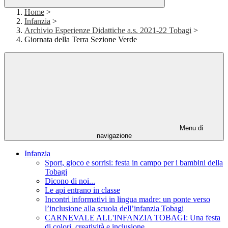
Home
>
Infanzia
>
Archivio Esperienze Didattiche a.s. 2021-22 Tobagi
>
Giornata della Terra Sezione Verde
Menu di
navigazione
Infanzia
Sport, gioco e sorrisi: festa in campo per i bambini della
Tobagi
Dicono di noi...
Le api entrano in classe
Incontri informativi in lingua madre: un ponte verso
l’inclusione alla scuola dell’infanzia Tobagi
CARNEVALE ALL'INFANZIA TOBAGI: Una festa
di colori, creatività e inclusione