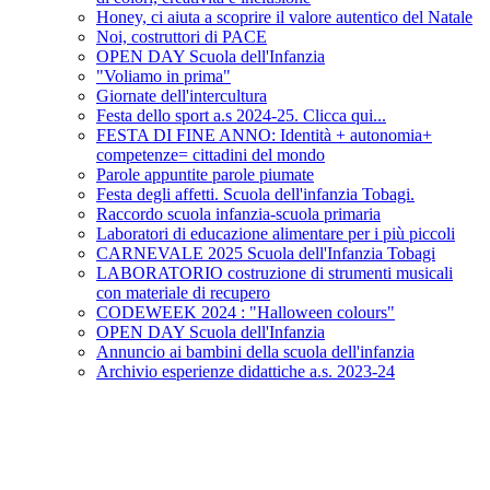
Honey, ci aiuta a scoprire il valore autentico del Natale
Noi, costruttori di PACE
OPEN DAY Scuola dell'Infanzia
"Voliamo in prima"
Giornate dell'intercultura
Festa dello sport a.s 2024-25. Clicca qui...
FESTA DI FINE ANNO: Identità + autonomia+
competenze= cittadini del mondo
Parole appuntite parole piumate
Festa degli affetti. Scuola dell'infanzia Tobagi.
Raccordo scuola infanzia-scuola primaria
Laboratori di educazione alimentare per i più piccoli
CARNEVALE 2025 Scuola dell'Infanzia Tobagi
LABORATORIO costruzione di strumenti musicali
con materiale di recupero
CODEWEEK 2024 : "Halloween colours"
OPEN DAY Scuola dell'Infanzia
Annuncio ai bambini della scuola dell'infanzia
Archivio esperienze didattiche a.s. 2023-24