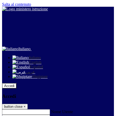
Salta al contenuto
Italiano
Italiano
English
Español
عربى
Shqiptare
Accedi
Accedi
button close
×
Nome Utente