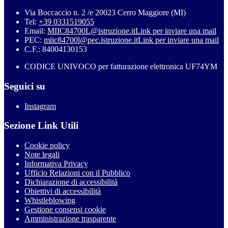
Via Boccaccio n. 2 /e 20023 Cerro Maggiore (MI)
Tel:
+39 0331519055
Email:
MIIC84700L@istruzione.it
Link per inviare una mail
PEC:
miic84700l@pec.istruzione.it
Link per inviare una mail
C.F.: 84004130153
CODICE UNIVOCO per fatturazione elettronica UF74YM
Seguici su
Instagram
Sezione Link Utili
Cookie policy
Note legali
Informativa Privacy
Ufficio Relazioni con il Pubblico
Dichiarazione di accessibilità
Obiettivi di accessibilità
Whistleblowing
Gestione consensi cookie
Amministrazione trasparente