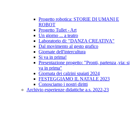
Progetto robotica: STORIE DI UMANI E
ROBOT
Progetto Tullet - Art
Un giorno ... a teatro
Laboratorio di: "DANZA CREATIVA"
Dal movimento al gesto grafico
Giornate dell'intercultura
Si va in prima!
Presentazione progetto: "Pronti, partenza ,via: si
va in prima"
Giornata dei calzini spaiati 2024
FESTEGGIAMO IL NATALE 2023
Conosciamo i nostri diritti
Archivio esperienze didattiche a.s. 2022-23