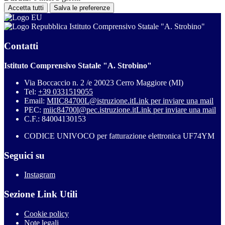
Accetta tutti
Salva le preferenze
Istituto Comprensivo Statale "A. Strobino"
Contatti
Istituto Comprensivo Statale "A. Strobino"
Via Boccaccio n. 2 /e 20023 Cerro Maggiore (MI)
Tel:
+39 0331519055
Email:
MIIC84700L@istruzione.it
Link per inviare una mail
PEC:
miic84700l@pec.istruzione.it
Link per inviare una mail
C.F.: 84004130153
CODICE UNIVOCO per fatturazione elettronica UF74YM
Seguici su
Instagram
Sezione Link Utili
Cookie policy
Note legali