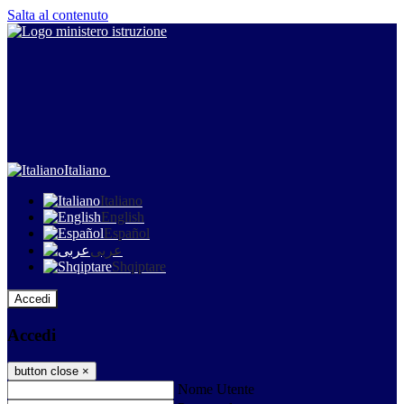
Salta al contenuto
Italiano
Italiano
English
Español
عربى
Shqiptare
Accedi
Accedi
button close
×
Nome Utente