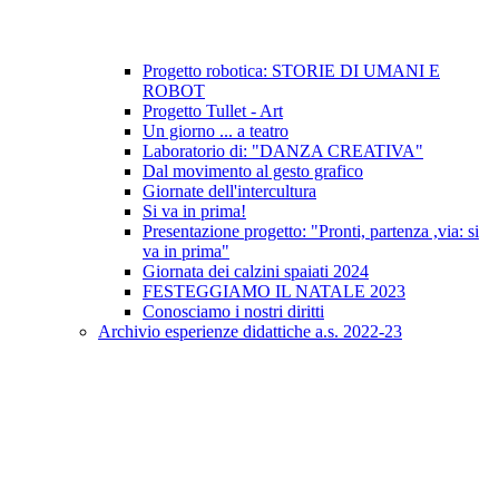
Progetto robotica: STORIE DI UMANI E
ROBOT
Progetto Tullet - Art
Un giorno ... a teatro
Laboratorio di: "DANZA CREATIVA"
Dal movimento al gesto grafico
Giornate dell'intercultura
Si va in prima!
Presentazione progetto: "Pronti, partenza ,via: si
va in prima"
Giornata dei calzini spaiati 2024
FESTEGGIAMO IL NATALE 2023
Conosciamo i nostri diritti
Archivio esperienze didattiche a.s. 2022-23