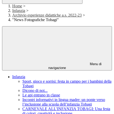
Home
>
Infanzia
>
Archivio esperienze didattiche a.s. 2022-23
>
"News Fotografiche Tobagi"
Menu di
navigazione
Infanzia
Sport, gioco e sorrisi: festa in campo per i bambini della
Tobagi
Dicono di noi...
Le api entrano in classe
Incontri informativi in lingua madre: un ponte verso
l’inclusione alla scuola dell’infanzia Tobagi
CARNEVALE ALL'INFANZIA TOBAGI: Una festa
di colori, creatività e inclusione