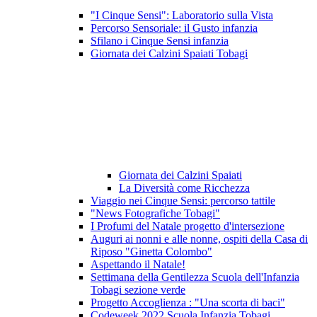
"I Cinque Sensi": Laboratorio sulla Vista
Percorso Sensoriale: il Gusto infanzia
Sfilano i Cinque Sensi infanzia
Giornata dei Calzini Spaiati Tobagi
Giornata dei Calzini Spaiati
La Diversità come Ricchezza
Viaggio nei Cinque Sensi: percorso tattile
"News Fotografiche Tobagi"
I Profumi del Natale progetto d'intersezione
Auguri ai nonni e alle nonne, ospiti della Casa di
Riposo "Ginetta Colombo"
Aspettando il Natale!
Settimana della Gentilezza Scuola dell'Infanzia
Tobagi sezione verde
Progetto Accoglienza : "Una scorta di baci"
Codeweek 2022 Scuola Infanzia Tobagi