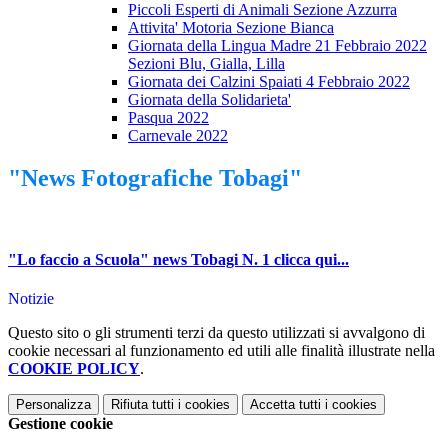
Piccoli Esperti di Animali Sezione Azzurra
Attivita' Motoria Sezione Bianca
Giornata della Lingua Madre 21 Febbraio 2022
Sezioni Blu, Gialla, Lilla
Giornata dei Calzini Spaiati 4 Febbraio 2022
Giornata della Solidarieta'
Pasqua 2022
Carnevale 2022
"News Fotografiche Tobagi"
"Lo faccio a Scuola" news Tobagi N. 1 clicca qui...
Notizie
Questo sito o gli strumenti terzi da questo utilizzati si avvalgono di
cookie necessari al funzionamento ed utili alle finalità illustrate nella
COOKIE POLICY
.
Personalizza
Rifiuta tutti
i cookies
Accetta tutti
i cookies
Gestione cookie