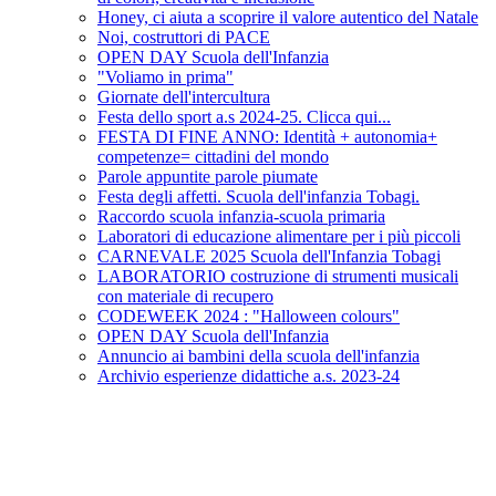
Honey, ci aiuta a scoprire il valore autentico del Natale
Noi, costruttori di PACE
OPEN DAY Scuola dell'Infanzia
"Voliamo in prima"
Giornate dell'intercultura
Festa dello sport a.s 2024-25. Clicca qui...
FESTA DI FINE ANNO: Identità + autonomia+
competenze= cittadini del mondo
Parole appuntite parole piumate
Festa degli affetti. Scuola dell'infanzia Tobagi.
Raccordo scuola infanzia-scuola primaria
Laboratori di educazione alimentare per i più piccoli
CARNEVALE 2025 Scuola dell'Infanzia Tobagi
LABORATORIO costruzione di strumenti musicali
con materiale di recupero
CODEWEEK 2024 : "Halloween colours"
OPEN DAY Scuola dell'Infanzia
Annuncio ai bambini della scuola dell'infanzia
Archivio esperienze didattiche a.s. 2023-24