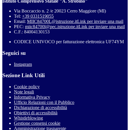
Istituto Comprensivo Statale "A. Strobino"
Via Boccaccio n. 2 /e 20023 Cerro Maggiore (MI)
Tel:
+39 0331519055
Email:
MIIC84700L@istruzione.it
Link per inviare una mail
PEC:
miic84700l@pec.istruzione.it
Link per inviare una mail
C.F.: 84004130153
CODICE UNIVOCO per fatturazione elettronica UF74YM
Seguici su
Instagram
Sezione Link Utili
Cookie policy
Note legali
Informativa Privacy
Ufficio Relazioni con il Pubblico
Dichiarazione di accessibilità
Obiettivi di accessibilità
Whistleblowing
Gestione consensi cookie
Amministrazione trasparente