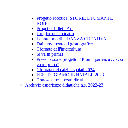
Progetto robotica: STORIE DI UMANI E
ROBOT
Progetto Tullet - Art
Un giorno ... a teatro
Laboratorio di: "DANZA CREATIVA"
Dal movimento al gesto grafico
Giornate dell'intercultura
Si va in prima!
Presentazione progetto: "Pronti, partenza ,via: si
va in prima"
Giornata dei calzini spaiati 2024
FESTEGGIAMO IL NATALE 2023
Conosciamo i nostri diritti
Archivio esperienze didattiche a.s. 2022-23