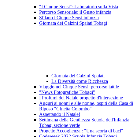
"I Cinque Sensi": Laboratorio sulla Vista
Percorso Sensoriale: il Gusto infanzia
Sfilano i Cinque Sensi infanzia
Giornata dei Calzini Spaiati Tobagi
Giornata dei Calzini Spaiati
La Diversità come Ricchezza
Viaggio nei Cinque Sensi: percorso tattile
"News Fotografiche Tobagi"
I Profumi del Natale progetto d'intersezione
Auguri ai nonni e alle nonne, ospiti della Casa di
Riposo "Ginetta Colombo"
Aspettando il Natale!
Settimana della Gentilezza Scuola dell'Infanzia
Tobagi sezione verde
Progetto Accoglienza : "Una scorta di baci"
Codeweek 2022 Scuola Infanzia Tobagi