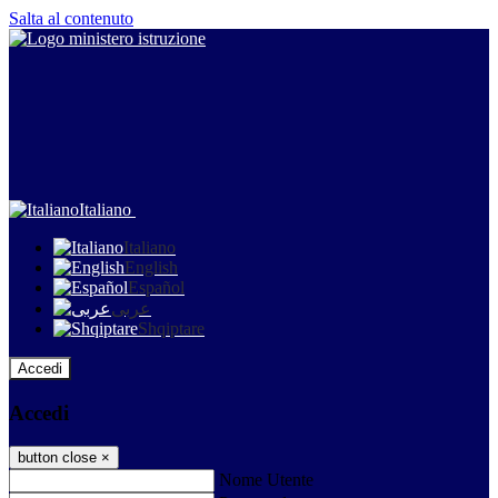
Salta al contenuto
Italiano
Italiano
English
Español
عربى
Shqiptare
Accedi
Accedi
button close
×
Nome Utente