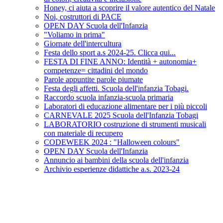
Honey, ci aiuta a scoprire il valore autentico del Natale
Noi, costruttori di PACE
OPEN DAY Scuola dell'Infanzia
"Voliamo in prima"
Giornate dell'intercultura
Festa dello sport a.s 2024-25. Clicca qui...
FESTA DI FINE ANNO: Identità + autonomia+
competenze= cittadini del mondo
Parole appuntite parole piumate
Festa degli affetti. Scuola dell'infanzia Tobagi.
Raccordo scuola infanzia-scuola primaria
Laboratori di educazione alimentare per i più piccoli
CARNEVALE 2025 Scuola dell'Infanzia Tobagi
LABORATORIO costruzione di strumenti musicali
con materiale di recupero
CODEWEEK 2024 : "Halloween colours"
OPEN DAY Scuola dell'Infanzia
Annuncio ai bambini della scuola dell'infanzia
Archivio esperienze didattiche a.s. 2023-24