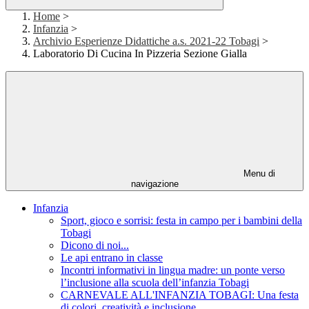
Home
>
Infanzia
>
Archivio Esperienze Didattiche a.s. 2021-22 Tobagi
>
Laboratorio Di Cucina In Pizzeria Sezione Gialla
Menu di
navigazione
Infanzia
Sport, gioco e sorrisi: festa in campo per i bambini della
Tobagi
Dicono di noi...
Le api entrano in classe
Incontri informativi in lingua madre: un ponte verso
l’inclusione alla scuola dell’infanzia Tobagi
CARNEVALE ALL'INFANZIA TOBAGI: Una festa
di colori, creatività e inclusione