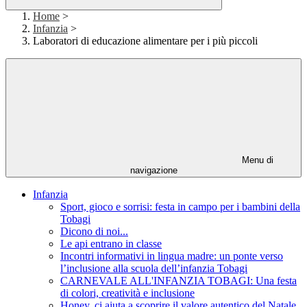
Home
>
Infanzia
>
Laboratori di educazione alimentare per i più piccoli
Menu di
navigazione
Infanzia
Sport, gioco e sorrisi: festa in campo per i bambini della
Tobagi
Dicono di noi...
Le api entrano in classe
Incontri informativi in lingua madre: un ponte verso
l’inclusione alla scuola dell’infanzia Tobagi
CARNEVALE ALL'INFANZIA TOBAGI: Una festa
di colori, creatività e inclusione
Honey, ci aiuta a scoprire il valore autentico del Natale