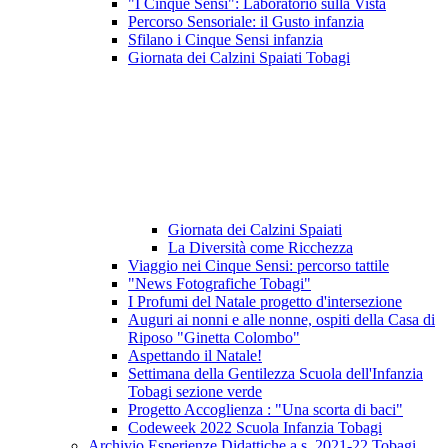
"I Cinque Sensi": Laboratorio sulla Vista
Percorso Sensoriale: il Gusto infanzia
Sfilano i Cinque Sensi infanzia
Giornata dei Calzini Spaiati Tobagi
Giornata dei Calzini Spaiati
La Diversità come Ricchezza
Viaggio nei Cinque Sensi: percorso tattile
"News Fotografiche Tobagi"
I Profumi del Natale progetto d'intersezione
Auguri ai nonni e alle nonne, ospiti della Casa di
Riposo "Ginetta Colombo"
Aspettando il Natale!
Settimana della Gentilezza Scuola dell'Infanzia
Tobagi sezione verde
Progetto Accoglienza : "Una scorta di baci"
Codeweek 2022 Scuola Infanzia Tobagi
Archivio Esperienze Didattiche a.s. 2021-22 Tobagi