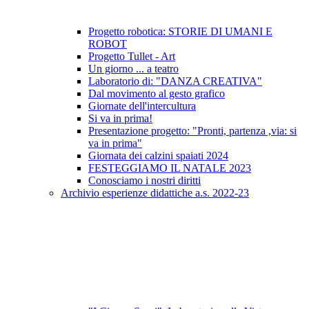
Progetto robotica: STORIE DI UMANI E
ROBOT
Progetto Tullet - Art
Un giorno ... a teatro
Laboratorio di: "DANZA CREATIVA"
Dal movimento al gesto grafico
Giornate dell'intercultura
Si va in prima!
Presentazione progetto: "Pronti, partenza ,via: si
va in prima"
Giornata dei calzini spaiati 2024
FESTEGGIAMO IL NATALE 2023
Conosciamo i nostri diritti
Archivio esperienze didattiche a.s. 2022-23