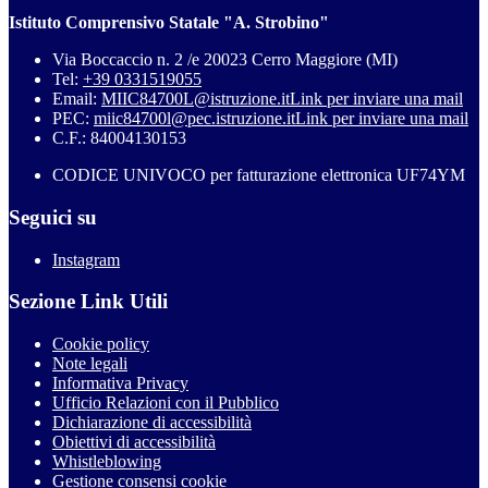
Istituto Comprensivo Statale "A. Strobino"
Via Boccaccio n. 2 /e 20023 Cerro Maggiore (MI)
Tel:
+39 0331519055
Email:
MIIC84700L@istruzione.it
Link per inviare una mail
PEC:
miic84700l@pec.istruzione.it
Link per inviare una mail
C.F.: 84004130153
CODICE UNIVOCO per fatturazione elettronica UF74YM
Seguici su
Instagram
Sezione Link Utili
Cookie policy
Note legali
Informativa Privacy
Ufficio Relazioni con il Pubblico
Dichiarazione di accessibilità
Obiettivi di accessibilità
Whistleblowing
Gestione consensi cookie