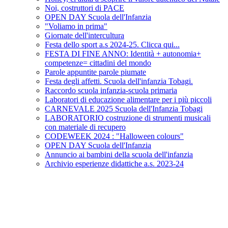
Noi, costruttori di PACE
OPEN DAY Scuola dell'Infanzia
"Voliamo in prima"
Giornate dell'intercultura
Festa dello sport a.s 2024-25. Clicca qui...
FESTA DI FINE ANNO: Identità + autonomia+
competenze= cittadini del mondo
Parole appuntite parole piumate
Festa degli affetti. Scuola dell'infanzia Tobagi.
Raccordo scuola infanzia-scuola primaria
Laboratori di educazione alimentare per i più piccoli
CARNEVALE 2025 Scuola dell'Infanzia Tobagi
LABORATORIO costruzione di strumenti musicali
con materiale di recupero
CODEWEEK 2024 : "Halloween colours"
OPEN DAY Scuola dell'Infanzia
Annuncio ai bambini della scuola dell'infanzia
Archivio esperienze didattiche a.s. 2023-24