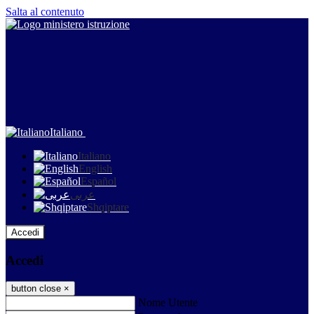
Salta al contenuto
Italiano
Italiano
English
Español
عربى
Shqiptare
Accedi
Accedi
button close
×
Nome Utente