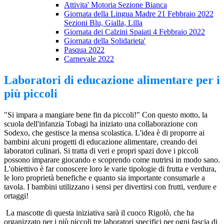
Attivita' Motoria Sezione Bianca
Giornata della Lingua Madre 21 Febbraio 2022
Sezioni Blu, Gialla, Lilla
Giornata dei Calzini Spaiati 4 Febbraio 2022
Giornata della Solidarieta'
Pasqua 2022
Carnevale 2022
Laboratori di educazione alimentare per i
più piccoli
"Si impara a mangiare bene fin da piccoli!" Con questo motto, la
scuola dell'infanzia Tobagi ha iniziato una collaborazione con
Sodexo, che gestisce la mensa scolastica. L'idea è di proporre ai
bambini alcuni progetti di educazione alimentare, creando dei
laboratori culinari. Si tratta di veri e propri spazi dove i piccoli
possono imparare giocando e scoprendo come nutrirsi in modo sano.
L'obiettivo è far conoscere loro le varie tipologie di frutta e verdura,
le loro proprietà benefiche e quanto sia importante consumarle a
tavola. I bambini utilizzano i sensi per divertirsi con frutti, verdure e
ortaggi!
La mascotte di questa iniziativa sarà il cuoco Rigolò, che ha
organizzato per i più piccoli tre laboratori specifici per ogni fascia di