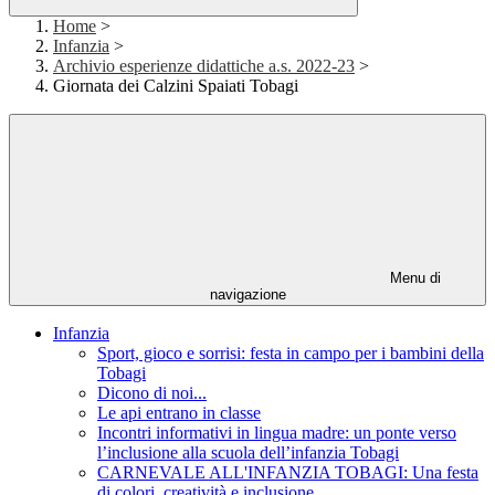
Home
>
Infanzia
>
Archivio esperienze didattiche a.s. 2022-23
>
Giornata dei Calzini Spaiati Tobagi
Menu di
navigazione
Infanzia
Sport, gioco e sorrisi: festa in campo per i bambini della
Tobagi
Dicono di noi...
Le api entrano in classe
Incontri informativi in lingua madre: un ponte verso
l’inclusione alla scuola dell’infanzia Tobagi
CARNEVALE ALL'INFANZIA TOBAGI: Una festa
di colori, creatività e inclusione