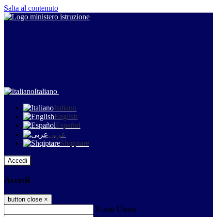
Salta al contenuto
Italiano
Italiano
English
Español
عربى
Shqiptare
Accedi
Accedi
button close
×
Nome Utente