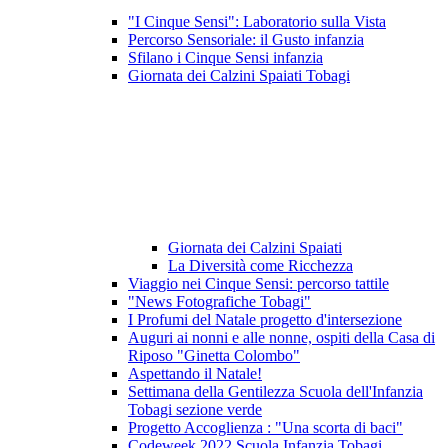
"I Cinque Sensi": Laboratorio sulla Vista
Percorso Sensoriale: il Gusto infanzia
Sfilano i Cinque Sensi infanzia
Giornata dei Calzini Spaiati Tobagi
Giornata dei Calzini Spaiati
La Diversità come Ricchezza
Viaggio nei Cinque Sensi: percorso tattile
"News Fotografiche Tobagi"
I Profumi del Natale progetto d'intersezione
Auguri ai nonni e alle nonne, ospiti della Casa di
Riposo "Ginetta Colombo"
Aspettando il Natale!
Settimana della Gentilezza Scuola dell'Infanzia
Tobagi sezione verde
Progetto Accoglienza : "Una scorta di baci"
Codeweek 2022 Scuola Infanzia Tobagi