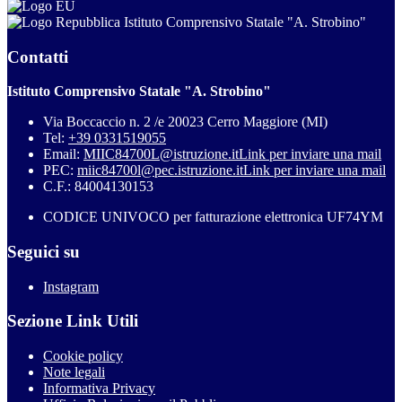
Istituto Comprensivo Statale "A. Strobino"
Contatti
Istituto Comprensivo Statale "A. Strobino"
Via Boccaccio n. 2 /e 20023 Cerro Maggiore (MI)
Tel:
+39 0331519055
Email:
MIIC84700L@istruzione.it
Link per inviare una mail
PEC:
miic84700l@pec.istruzione.it
Link per inviare una mail
C.F.: 84004130153
CODICE UNIVOCO per fatturazione elettronica UF74YM
Seguici su
Instagram
Sezione Link Utili
Cookie policy
Note legali
Informativa Privacy