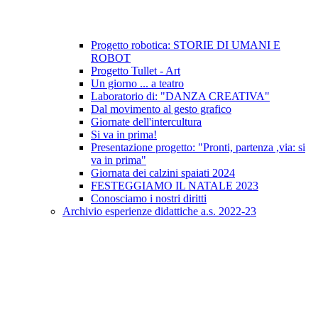
Progetto robotica: STORIE DI UMANI E
ROBOT
Progetto Tullet - Art
Un giorno ... a teatro
Laboratorio di: "DANZA CREATIVA"
Dal movimento al gesto grafico
Giornate dell'intercultura
Si va in prima!
Presentazione progetto: "Pronti, partenza ,via: si
va in prima"
Giornata dei calzini spaiati 2024
FESTEGGIAMO IL NATALE 2023
Conosciamo i nostri diritti
Archivio esperienze didattiche a.s. 2022-23