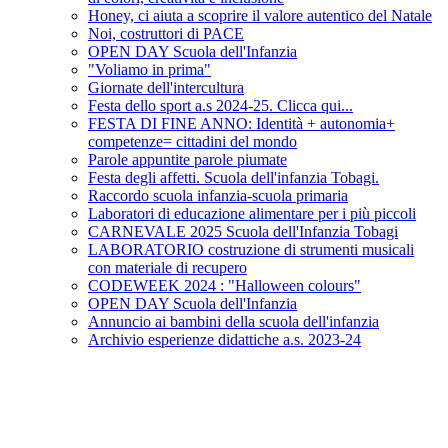
Honey, ci aiuta a scoprire il valore autentico del Natale
Noi, costruttori di PACE
OPEN DAY Scuola dell'Infanzia
"Voliamo in prima"
Giornate dell'intercultura
Festa dello sport a.s 2024-25. Clicca qui...
FESTA DI FINE ANNO: Identità + autonomia+
competenze= cittadini del mondo
Parole appuntite parole piumate
Festa degli affetti. Scuola dell'infanzia Tobagi.
Raccordo scuola infanzia-scuola primaria
Laboratori di educazione alimentare per i più piccoli
CARNEVALE 2025 Scuola dell'Infanzia Tobagi
LABORATORIO costruzione di strumenti musicali
con materiale di recupero
CODEWEEK 2024 : "Halloween colours"
OPEN DAY Scuola dell'Infanzia
Annuncio ai bambini della scuola dell'infanzia
Archivio esperienze didattiche a.s. 2023-24