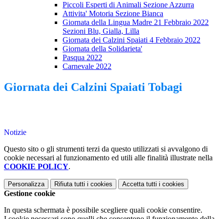
Piccoli Esperti di Animali Sezione Azzurra
Attivita' Motoria Sezione Bianca
Giornata della Lingua Madre 21 Febbraio 2022
Sezioni Blu, Gialla, Lilla
Giornata dei Calzini Spaiati 4 Febbraio 2022
Giornata della Solidarieta'
Pasqua 2022
Carnevale 2022
Giornata dei Calzini Spaiati Tobagi
Notizie
Questo sito o gli strumenti terzi da questo utilizzati si avvalgono di
cookie necessari al funzionamento ed utili alle finalità illustrate nella
COOKIE POLICY
.
Personalizza
Rifiuta tutti
i cookies
Accetta tutti
i cookies
Gestione cookie
In questa schermata è possibile scegliere quali cookie consentire.
I cookie necessari sono quelli che consentono il funzionamento della