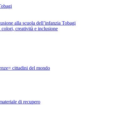
 Tobagi
lusione alla scuola dell’infanzia Tobagi
i, creatività e inclusione
ze= cittadini del mondo
teriale di recupero