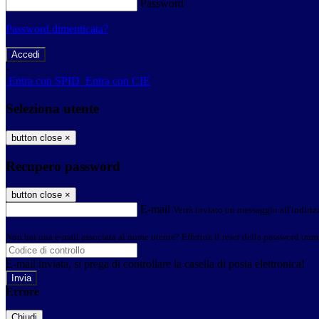
Password
Password dimenticata?
-
Entra con SPID
Entra con CIE
Seleziona utente
button close
×
Recupero password
button close
×
E-mail
Verrà inviato un messaggio all'indirizz
Non hai una e-mail associata al nome utente? Effettua il reset della password tram
E-mail inviata, si prega di controllare la casella di posta elettronica!
Errore
Chiudi