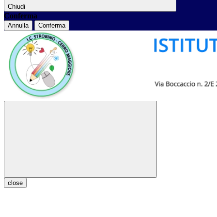
Chiudi
Conferma
Annulla
Conferma
close