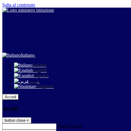
Salta al contenuto
Italiano
Italiano
English
Español
عربى
Shqiptare
Accedi
Accedi
button close
×
Nome Utente