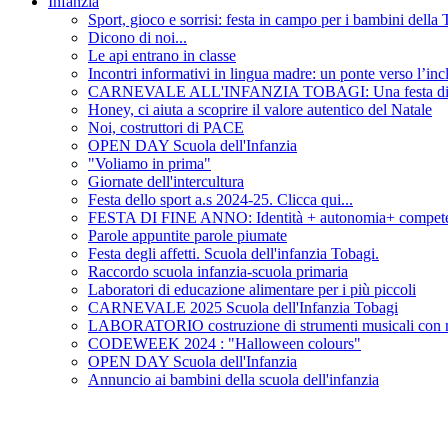
Infanzia
Sport, gioco e sorrisi: festa in campo per i bambini della
Dicono di noi...
Le api entrano in classe
Incontri informativi in lingua madre: un ponte verso l’inc
CARNEVALE ALL'INFANZIA TOBAGI: Una festa di color
Honey, ci aiuta a scoprire il valore autentico del Natale
Noi, costruttori di PACE
OPEN DAY Scuola dell'Infanzia
"Voliamo in prima"
Giornate dell'intercultura
Festa dello sport a.s 2024-25. Clicca qui...
FESTA DI FINE ANNO: Identità + autonomia+ competen
Parole appuntite parole piumate
Festa degli affetti. Scuola dell'infanzia Tobagi.
Raccordo scuola infanzia-scuola primaria
Laboratori di educazione alimentare per i più piccoli
CARNEVALE 2025 Scuola dell'Infanzia Tobagi
LABORATORIO costruzione di strumenti musicali con ma
CODEWEEK 2024 : "Halloween colours"
OPEN DAY Scuola dell'Infanzia
Annuncio ai bambini della scuola dell'infanzia