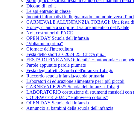
Sport, gioco e sorrisi: festa in campo per i bambini della
Dicono di noi...
Le api entrano in classe
Incontri informativi in lingua madre: un ponte verso l’inc
CARNEVALE ALL'INFANZIA TOBAGI: Una festa di color
Honey, ci aiuta a scoprire il valore autentico del Natale
Noi, costruttori di PACE
OPEN DAY Scuola dell'Infanzia
"Voliamo in prima"
Giornate dell'intercultura
Festa dello sport a.s 2024-25. Clicca qui...
FESTA DI FINE ANNO: Identità + autonomia+ competen
Parole appuntite parole piumate
Festa degli affetti. Scuola dell'infanzia Tobagi.
Raccordo scuola infanzia-scuola primaria
Laboratori di educazione alimentare per i più piccoli
CARNEVALE 2025 Scuola dell'Infanzia Tobagi
LABORATORIO costruzione di strumenti musicali con ma
CODEWEEK 2024 : "Halloween colours"
OPEN DAY Scuola dell'Infanzia
Annuncio ai bambini della scuola dell'infanzia