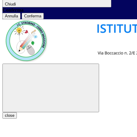
Chiudi
Conferma
Annulla
Conferma
close