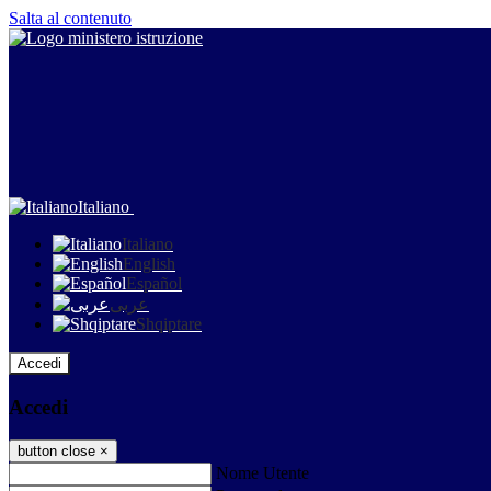
Salta al contenuto
Italiano
Italiano
English
Español
عربى
Shqiptare
Accedi
Accedi
button close
×
Nome Utente