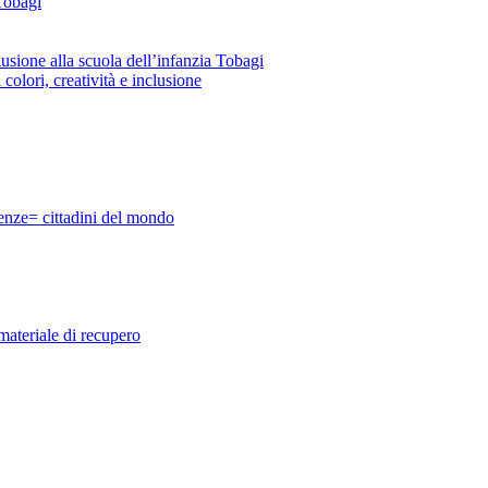
 Tobagi
lusione alla scuola dell’infanzia Tobagi
i, creatività e inclusione
ze= cittadini del mondo
teriale di recupero