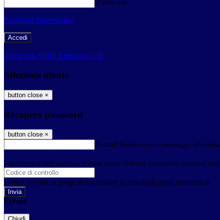
Password
Password dimenticata?
-
Entra con SPID
Entra con CIE
Seleziona utente
button close
×
Recupero password
button close
×
E-mail
Verrà inviato un messaggio all'indirizz
Non hai una e-mail associata al nome utente? Effettua il reset della password tram
E-mail inviata, si prega di controllare la casella di posta elettronica!
Errore
Chiudi