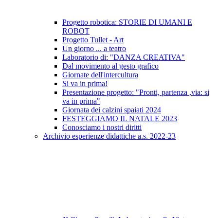
Progetto robotica: STORIE DI UMANI E
ROBOT
Progetto Tullet - Art
Un giorno ... a teatro
Laboratorio di: "DANZA CREATIVA"
Dal movimento al gesto grafico
Giornate dell'intercultura
Si va in prima!
Presentazione progetto: "Pronti, partenza ,via: si
va in prima"
Giornata dei calzini spaiati 2024
FESTEGGIAMO IL NATALE 2023
Conosciamo i nostri diritti
Archivio esperienze didattiche a.s. 2022-23