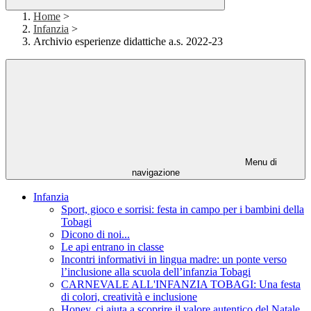
Home
>
Infanzia
>
Archivio esperienze didattiche a.s. 2022-23
Menu di
navigazione
Infanzia
Sport, gioco e sorrisi: festa in campo per i bambini della
Tobagi
Dicono di noi...
Le api entrano in classe
Incontri informativi in lingua madre: un ponte verso
l’inclusione alla scuola dell’infanzia Tobagi
CARNEVALE ALL'INFANZIA TOBAGI: Una festa
di colori, creatività e inclusione
Honey, ci aiuta a scoprire il valore autentico del Natale