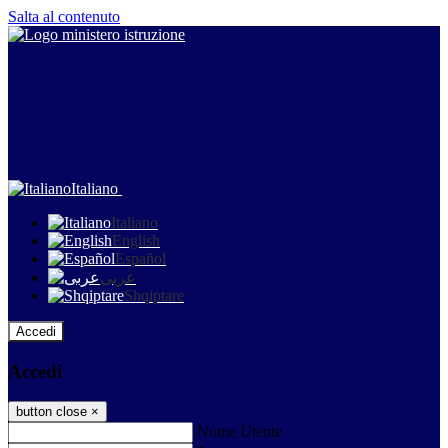
Salta al contenuto
Italiano
Italiano
English
Español
عربى
Shqiptare
Accedi
Accedi
button close
×
Nome Utente