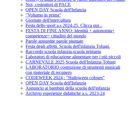
Noi, costruttori di PACE
OPEN DAY Scuola dell'Infanzia
"Voliamo in prima"
Giornate dell'intercultura
Festa dello sport a.s 2024-25. Clicca qui...
FESTA DI FINE ANNO: Identità + autonomia+
competenze= cittadini del mondo
Parole appuntite parole piumate
Festa degli affetti. Scuola dell'infanzia Tobagi.
Raccordo scuola infanzia-scuola primaria
Laboratori di educazione alimentare per i più piccoli
CARNEVALE 2025 Scuola dell'Infanzia Tobagi
LABORATORIO costruzione di strumenti musicali
con materiale di recupero
CODEWEEK 2024 : "Halloween colours"
OPEN DAY Scuola dell'Infanzia
Annuncio ai bambini della scuola dell'infanzia
Archivio esperienze didattiche a.s. 2023-24