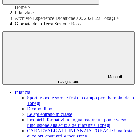
Home
>
Infanzia
>
Archivio Esperienze Didattiche a.s. 2021-22 Tobagi
>
Giornata della Terra Sezione Rossa
Menu di
navigazione
Infanzia
Sport, gioco e sorrisi: festa in campo per i bambini della
Tobagi
Dicono di noi...
Le api entrano in classe
Incontri informativi in lingua madre: un ponte verso
l’inclusione alla scuola dell’infanzia Tobagi
CARNEVALE ALL'INFANZIA TOBAGI: Una festa
di colori, creatività e inclusione