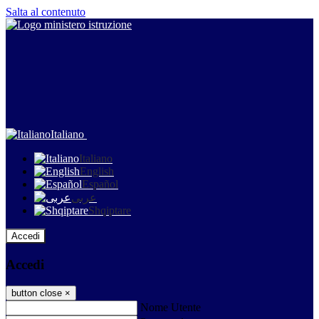
Salta al contenuto
Italiano
Italiano
English
Español
عربى
Shqiptare
Accedi
Accedi
button close
×
Nome Utente