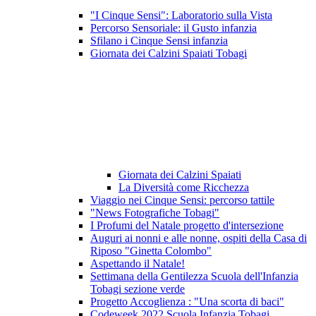
"I Cinque Sensi": Laboratorio sulla Vista
Percorso Sensoriale: il Gusto infanzia
Sfilano i Cinque Sensi infanzia
Giornata dei Calzini Spaiati Tobagi
Giornata dei Calzini Spaiati
La Diversità come Ricchezza
Viaggio nei Cinque Sensi: percorso tattile
"News Fotografiche Tobagi"
I Profumi del Natale progetto d'intersezione
Auguri ai nonni e alle nonne, ospiti della Casa di
Riposo "Ginetta Colombo"
Aspettando il Natale!
Settimana della Gentilezza Scuola dell'Infanzia
Tobagi sezione verde
Progetto Accoglienza : "Una scorta di baci"
Codeweek 2022 Scuola Infanzia Tobagi