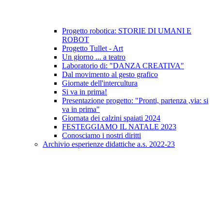
Progetto robotica: STORIE DI UMANI E
ROBOT
Progetto Tullet - Art
Un giorno ... a teatro
Laboratorio di: "DANZA CREATIVA"
Dal movimento al gesto grafico
Giornate dell'intercultura
Si va in prima!
Presentazione progetto: "Pronti, partenza ,via: si
va in prima"
Giornata dei calzini spaiati 2024
FESTEGGIAMO IL NATALE 2023
Conosciamo i nostri diritti
Archivio esperienze didattiche a.s. 2022-23