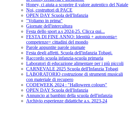
Honey, ci aiuta a scoprire il valore autentico del Natale
Noi, costruttori di PACE
OPEN DAY Scuola dell'Infanzia
"Voliamo in prima"
Giornate dell'intercultura
Festa dello sport a.s 2024-25. Clicca qui...
FESTA DI FINE ANNO: Identità + autonomia+
competenze= cittadini del mondo
Parole appuntite parole piumate
Festa degli affetti. Scuola dell'infanzia Tobagi.
Raccordo scuola infanzia-scuola primaria
Laboratori di educazione alimentare per i più piccoli
CARNEVALE 2025 Scuola dell'Infanzia Tobagi
LABORATORIO costruzione di strumenti musicali
con materiale di recupero
CODEWEEK 2024 : "Halloween colours"
OPEN DAY Scuola dell'Infanzia
Annuncio ai bambini della scuola dell'infanzia
Archivio esperienze didattiche a.s. 2023-24