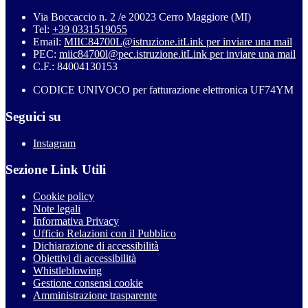
Via Boccaccio n. 2 /e 20023 Cerro Maggiore (MI)
Tel:
+39 0331519055
Email:
MIIC84700L@istruzione.it
Link per inviare una mail
PEC:
miic84700l@pec.istruzione.it
Link per inviare una mail
C.F.: 84004130153
CODICE UNIVOCO per fatturazione elettronica UF74YM
Seguici su
Instagram
Sezione Link Utili
Cookie policy
Note legali
Informativa Privacy
Ufficio Relazioni con il Pubblico
Dichiarazione di accessibilità
Obiettivi di accessibilità
Whistleblowing
Gestione consensi cookie
Amministrazione trasparente