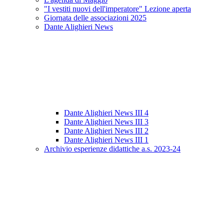
"I vestiti nuovi dell'imperatore" Lezione aperta
Giornata delle associazioni 2025
Dante Alighieri News
Dante Alighieri News III 4
Dante Alighieri News III 3
Dante Alighieri News III 2
Dante Alighieri News III 1
Archivio esperienze didattiche a.s. 2023-24