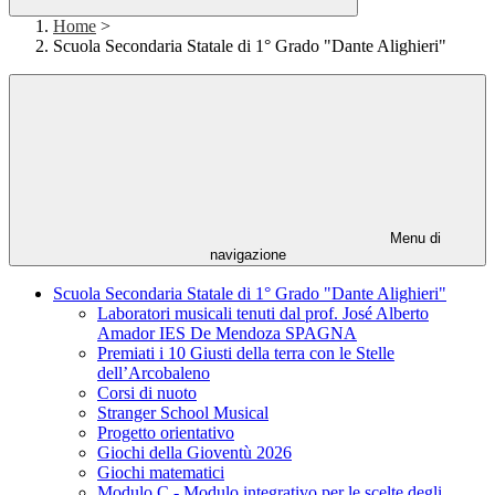
Home
>
Scuola Secondaria Statale di 1° Grado "Dante Alighieri"
Menu di
navigazione
Scuola Secondaria Statale di 1° Grado "Dante Alighieri"
Laboratori musicali tenuti dal prof. José Alberto
Amador IES De Mendoza SPAGNA
Premiati i 10 Giusti della terra con le Stelle
dell’Arcobaleno
Corsi di nuoto
Stranger School Musical
Progetto orientativo
Giochi della Gioventù 2026
Giochi matematici
Modulo C - Modulo integrativo per le scelte degli