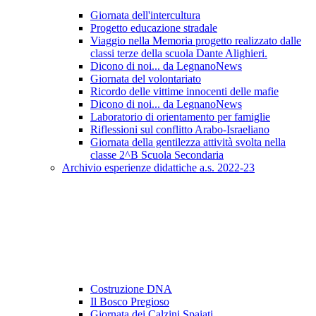
Giornata dell'intercultura
Progetto educazione stradale
Viaggio nella Memoria progetto realizzato dalle
classi terze della scuola Dante Alighieri.
Dicono di noi... da LegnanoNews
Giornata del volontariato
Ricordo delle vittime innocenti delle mafie
Dicono di noi... da LegnanoNews
Laboratorio di orientamento per famiglie
Riflessioni sul conflitto Arabo-Israeliano
Giornata della gentilezza attività svolta nella
classe 2^B Scuola Secondaria
Archivio esperienze didattiche a.s. 2022-23
Costruzione DNA
Il Bosco Pregioso
Giornata dei Calzini Spaiati