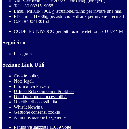
Via Boccaccio n. 2 /e 20023 Cerro Maggiore (MI)
Tel:
+39 0331519055
Email:
MIIC84700L@istruzione.it
Link per inviare una mail
PEC:
miic84700l@pec.istruzione.it
Link per inviare una mail
C.F.: 84004130153
CODICE UNIVOCO per fatturazione elettronica UF74YM
Seguici su
Instagram
Sezione Link Utili
Cookie policy
Note legali
Informativa Privacy
Ufficio Relazioni con il Pubblico
Dichiarazione di accessibilità
Obiettivi di accessibilità
Whistleblowing
Gestione consensi cookie
Amministrazione trasparente
Pagina visualizzata
15039
volte