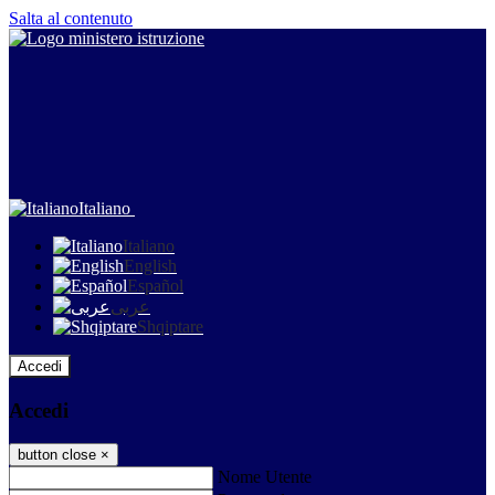
Salta al contenuto
Italiano
Italiano
English
Español
عربى
Shqiptare
Accedi
Accedi
button close
×
Nome Utente