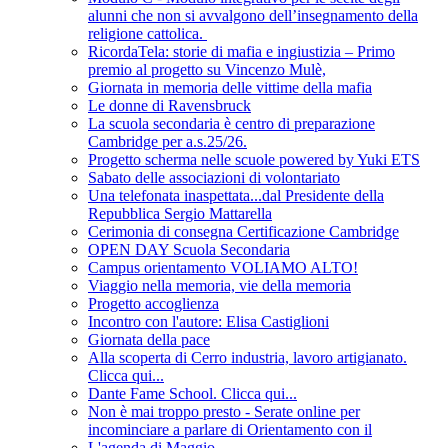
alunni che non si avvalgono dell’insegnamento della
religione cattolica.
RicordaTela: storie di mafia e ingiustizia – Primo
premio al progetto su Vincenzo Mulè,
Giornata in memoria delle vittime della mafia
Le donne di Ravensbruck
La scuola secondaria è centro di preparazione
Cambridge per a.s.25/26.
Progetto scherma nelle scuole powered by Yuki ETS
Sabato delle associazioni di volontariato
Una telefonata inaspettata...dal Presidente della
Repubblica Sergio Mattarella
Cerimonia di consegna Certificazione Cambridge
OPEN DAY Scuola Secondaria
Campus orientamento VOLIAMO ALTO!
Viaggio nella memoria, vie della memoria
Progetto accoglienza
Incontro con l'autore: Elisa Castiglioni
Giornata della pace
Alla scoperta di Cerro industria, lavoro artigianato.
Clicca qui...
Dante Fame School. Clicca qui...
Non è mai troppo presto - Serate online per
incominciare a parlare di Orientamento con il
L'agenda di Maggio