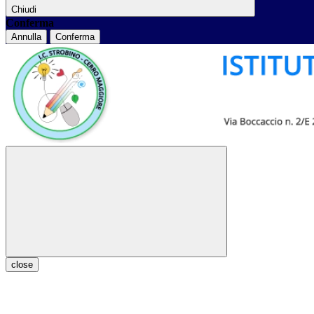
Chiudi
Conferma
Annulla
Conferma
close