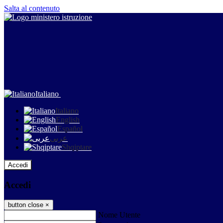
Salta al contenuto
Italiano
Italiano
English
Español
عربى
Shqiptare
Accedi
Accedi
button close
×
Nome Utente