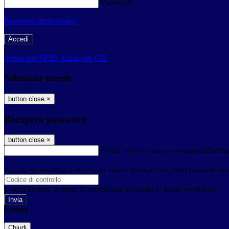
Password
Password dimenticata?
-
Entra con SPID
Entra con CIE
Seleziona utente
button close
×
Recupero password
button close
×
E-mail
Verrà inviato un messaggio all'indirizz
Non hai una e-mail associata al nome utente? Effettua il reset della password tram
E-mail inviata, si prega di controllare la casella di posta elettronica!
Errore
Chiudi