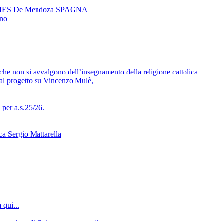
ador IES De Mendoza SPAGNA
eno
che non si avvalgono dell’insegnamento della religione cattolica.
 al progetto su Vincenzo Mulè,
per a.s.25/26.
ca Sergio Mattarella
 qui...