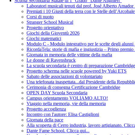
Scuola Secondaria Statale di 1° Grado "Dante Alighieri"
Laboratori musicali tenuti dal prof. José Alberto Am
Premiati i 10 Giusti della terra con le Stelle dell’Arcobal
Corsi di nuoto
Stranger School Musical
Progetto orientativo
Giochi della Gioventù 2026
Giochi matematici
Modulo C - Modulo integrativo per le scelte degli alunni 
RicordaTela: storie di mafia e ingiustizia – Primo premio
Giornata in memoria delle vittime della mafia
Le donne di Ravensbruck
La scuola secondaria è centro di preparazione Cambridge 
Progetto scherma nelle scuole powered by Yuki ETS
Sabato delle associazioni di volontariato
Una telefonata inaspettata...dal Presidente della Repubbli
Cerimonia di consegna Certificazione Cambridge
OPEN DAY Scuola Secondaria
Campus orientamento VOLIAMO ALTO!
Viaggio nella memoria, vie della memoria
Progetto accoglienza
Incontro con l'autore: Elisa Castiglioni
Giornata della pace
Alla scoperta di Cerro industria, lavoro artigianato. Clicca
Dante Fame School. Clicca qui...