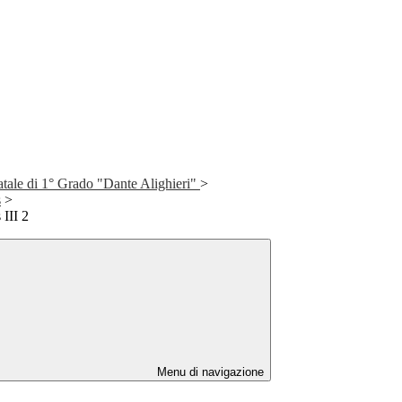
atale di 1° Grado "Dante Alighieri"
>
s
>
III 2
Menu di navigazione