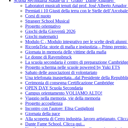
Scuola Secondaria Statale di 1° Grado "Dante Alighieri"
Laboratori musicali tenuti dal prof. José Alberto Am
Premiati i 10 Giusti della terra con le Stelle dell’Arcobal
Corsi di nuoto
Stranger School Musical
Progetto orientativo
Giochi della Gioventù 2026
Giochi matematici
Modulo C - Modulo integrativo per le scelte degli alunni 
RicordaTela: storie di mafia e ingiustizia – Primo premio
Giornata in memoria delle vittime della mafia
Le donne di Ravensbruck
La scuola secondaria è centro di preparazione Cambridge 
Progetto scherma nelle scuole powered by Yuki ETS
Sabato delle associazioni di volontariato
Una telefonata inaspettata...dal Presidente della Repubbli
Cerimonia di consegna Certificazione Cambridge
OPEN DAY Scuola Secondaria
Campus orientamento VOLIAMO ALTO!
Viaggio nella memoria, vie della memoria
Progetto accoglienza
Incontro con l'autore: Elisa Castiglioni
Giornata della pace
Alla scoperta di Cerro industria, lavoro artigianato. Clicca
Dante Fame School. Clicca qui...