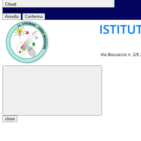
Chiudi
Conferma
Annulla
Conferma
close