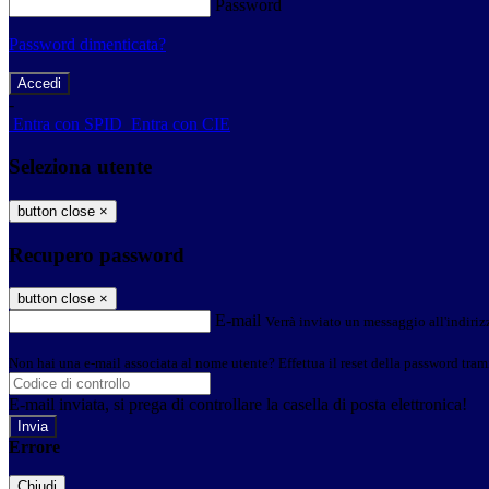
Password
Password dimenticata?
-
Entra con SPID
Entra con CIE
Seleziona utente
button close
×
Recupero password
button close
×
E-mail
Verrà inviato un messaggio all'indirizz
Non hai una e-mail associata al nome utente? Effettua il reset della password tram
E-mail inviata, si prega di controllare la casella di posta elettronica!
Errore
Chiudi