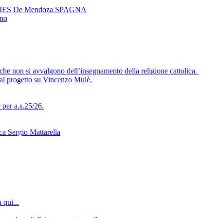
ador IES De Mendoza SPAGNA
eno
che non si avvalgono dell’insegnamento della religione cattolica.
 al progetto su Vincenzo Mulè,
per a.s.25/26.
ca Sergio Mattarella
 qui...