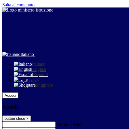
Salta al contenuto
Italiano
Italiano
English
Español
عربى
Shqiptare
Accedi
Accedi
button close
×
Nome Utente