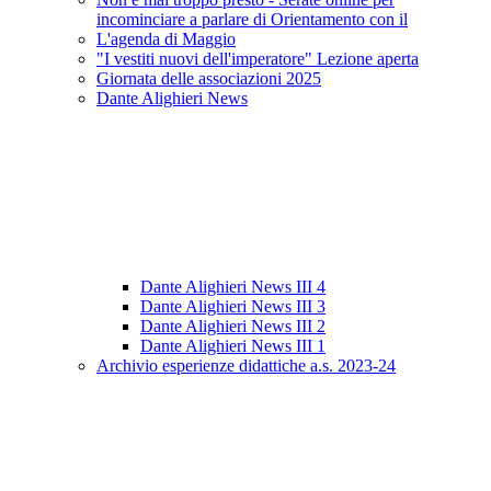
incominciare a parlare di Orientamento con il
L'agenda di Maggio
"I vestiti nuovi dell'imperatore" Lezione aperta
Giornata delle associazioni 2025
Dante Alighieri News
Dante Alighieri News III 4
Dante Alighieri News III 3
Dante Alighieri News III 2
Dante Alighieri News III 1
Archivio esperienze didattiche a.s. 2023-24