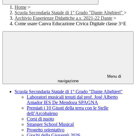
Home
>
Scuola Secondaria Statale di 1° Grado "Dante Alighieri"
>
Archivio Esperienze Didattiche a.s. 2021-22 Dante
>
Come usare Canva Educazione Civica Digitale classe 3^E
Menu di
navigazione
Scuola Secondaria Statale di 1° Grado "Dante Alighieri"
Laboratori musicali tenuti dal prof. José Alberto
Amador IES De Mendoza SPAGNA
Premiati i 10 Giusti della terra con le Stelle
dell’Arcobaleno
Corsi di nuoto
Stranger School Musical
Progetto orientativo
Giochi della Gioventù 2026