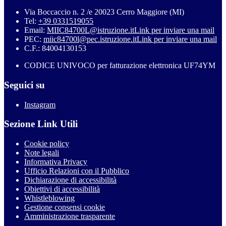
Via Boccaccio n. 2 /e 20023 Cerro Maggiore (MI)
Tel:
+39 0331519055
Email:
MIIC84700L@istruzione.it
Link per inviare una mail
PEC:
miic84700l@pec.istruzione.it
Link per inviare una mail
C.F.: 84004130153
CODICE UNIVOCO per fatturazione elettronica UF74YM
Seguici su
Instagram
Sezione Link Utili
Cookie policy
Note legali
Informativa Privacy
Ufficio Relazioni con il Pubblico
Dichiarazione di accessibilità
Obiettivi di accessibilità
Whistleblowing
Gestione consensi cookie
Amministrazione trasparente