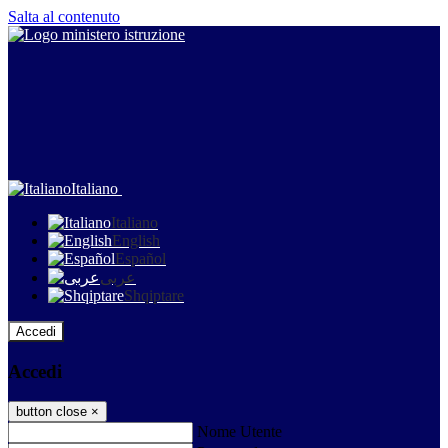
Salta al contenuto
Italiano
Italiano
English
Español
عربى
Shqiptare
Accedi
Accedi
button close
×
Nome Utente