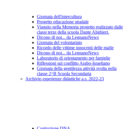
Giornata dell'intercultura
Progetto educazione stradale
Viaggio nella Memoria progetto realizzato dalle
classi terze della scuola Dante Alighieri.
Dicono di noi... da LegnanoNews
Giornata del volontariato
Ricordo delle vittime innocenti delle mafie
Dicono di noi... da LegnanoNews
Laboratorio di orientamento per famiglie
Riflessioni sul conflitto Arabo-Israeliano
Giornata della gentilezza attività svolta nella
classe 2^B Scuola Secondaria
Archivio esperienze didattiche a.s. 2022-23
Costruzione DNA