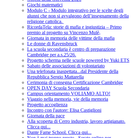
Giochi matematici
Modulo C - Modulo integrativo per le scelte degli
alunni che non si avvalgono dell’insegnamento della
religione cattolica.
RicordaTela: storie di mafia e ingiustizia – Primo
premio al progetto su Vincenzo Mulè,
Giornata in memoria delle vittime della mafia
Le donne di Ravensbruck
La scuola secondaria è centro di preparazione
Cambridge per a.s.25/26.
Progetto scherma nelle scuole powered by Yuki ETS
Sabato delle associazioni di volontariato
Una telefonata inaspettata...dal Presidente della
Repubblica Sergio Mattarella
Cerimonia di consegna Certificazione Cambridge
OPEN DAY Scuola Secondaria
Campus orientamento VOLIAMO ALTO!
Viaggio nella memoria, vie della memoria
Progetto accoglienza
Incontro con l'autore: Elisa Castiglioni
Giornata della pace
Alla scoperta di Cerro industria, lavoro artigianato.
Clicca qui...
Dante Fame School. Clicca qui...
Non è mai troppo presto - Serate online per