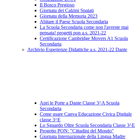
Il Bosco Pregioso
Giornata dei Calzini Spaiati
Giornata della Memoria 2023
Abitare il Paese Scuola Secondaria
La Scuola Secondaria come non l'avreste mai
pensata! progetti pon a.s. 2021-22
Certificazione Cambridge Movers A1 Scuola
Secondaria
Archivio Esperienze Didattiche a.s. 2021-22 Dante
Apri le Porte a Dante Classe 3^A Scuola
Secondaria
Come usare Canva Educazione Civica Digitale
classe 3^E
Lo Sguardo Oltre Scuola Secondaria Classe 3^E
Progetto PON: "Cittadini del Mondo"
Giornata Internazionale della Lingua Madre