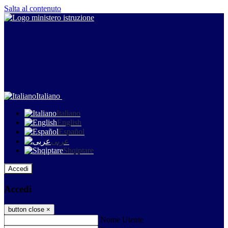
Salta al contenuto
Italiano
Italiano
English
Español
عربى
Shqiptare
Accedi
Accedi
button close
×
Nome Utente