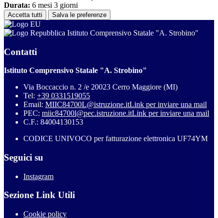
Durata:
6 mesi 3 giorni
Accetta tutti
Salva le preferenze
Istituto Comprensivo Statale "A. Strobino"
Contatti
Istituto Comprensivo Statale "A. Strobino"
Via Boccaccio n. 2 /e 20023 Cerro Maggiore (MI)
Tel:
+39 0331519055
Email:
MIIC84700L@istruzione.it
Link per inviare una mail
PEC:
miic84700l@pec.istruzione.it
Link per inviare una mail
C.F.: 84004130153
CODICE UNIVOCO per fatturazione elettronica UF74YM
Seguici su
Instagram
Sezione Link Utili
Cookie policy