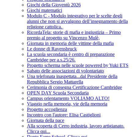
Giochi della Gioventù 2026
Giochi matematici
Modulo C - Modulo integrativo per le scelte degli
alunni che non si avvalgono dell’insegnamento della
religione cattolica.
RicordaTela: storie di mafia e ingiustizia – Primo
premio al progetto su Vincenzo Mulè,
Giornata in memoria delle vittime della mafia
Le donne di Ravensbruck
La scuola secondaria è centro di preparazione
Cambridge per a.s.25/26.
Progetto scherma nelle scuole powered by Yuki ETS
Sabato delle associazioni di volontariato
Una telefonata inaspettata...dal Presidente della
Repubblica Sergio Mattarella
Cerimonia di consegna Certificazione Cambridge
OPEN DAY Scuola Secondaria
Campus orientamento VOLIAMO ALTO!
Viaggio nella memoria, vie della memoria
Progetto accoglienza
Incontro con l'autore: Elisa Castiglioni
Giornata della pace
Alla scoperta di Cerro industria, lavoro artigianato.
Clicca qui...
Dante Fame School. Clicca qui...