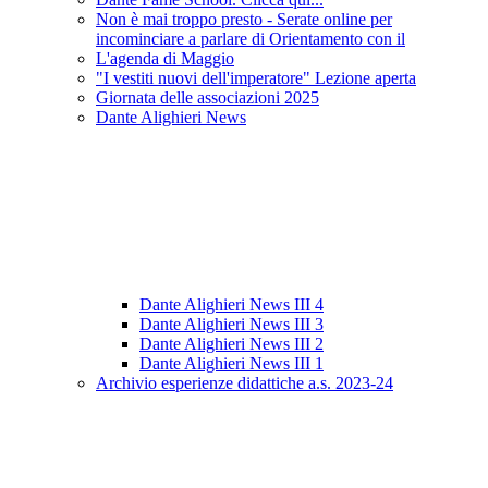
Non è mai troppo presto - Serate online per
incominciare a parlare di Orientamento con il
L'agenda di Maggio
"I vestiti nuovi dell'imperatore" Lezione aperta
Giornata delle associazioni 2025
Dante Alighieri News
Dante Alighieri News III 4
Dante Alighieri News III 3
Dante Alighieri News III 2
Dante Alighieri News III 1
Archivio esperienze didattiche a.s. 2023-24