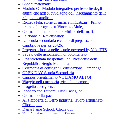
Giochi matematici
Modulo C - Modulo integrativo per le scelte degli
alunni che non si avvalgono dell’insegnamento della
religione cattolica.
RicordaTela: storie di mafia e ingiustizia – Primo
premio al progetto su Vincenzo Mulè,
Giornata in memoria delle vittime della mafia
Le donne di Ravensbruck
La scuola secondaria è centro di preparazione
Cambridge per a.s.25/26.
Progetto scherma nelle scuole powered by Yuki ETS
Sabato delle associazioni di volontariato
Una telefonata inaspettata...dal Presidente della
Repubblica Sergio Mattarella
Cerimonia di consegna Certificazione Cambridge
OPEN DAY Scuola Secondaria
Campus orientamento VOLIAMO ALTO!
Viaggio nella memoria, vie della memoria
Progetto accoglienza
Incontro con l'autore: Elisa Castiglioni
Giornata della pace
Alla scoperta di Cerro industria, lavoro artigianato.
Clicca qui...
Dante Fame School. Clicca qui...
Non è mai troppo presto - Serate online per