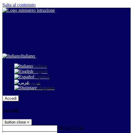
Salta al contenuto
Italiano
Italiano
English
Español
عربى
Shqiptare
Accedi
Accedi
button close
×
Nome Utente