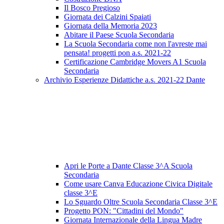
Il Bosco Pregioso
Giornata dei Calzini Spaiati
Giornata della Memoria 2023
Abitare il Paese Scuola Secondaria
La Scuola Secondaria come non l'avreste mai
pensata! progetti pon a.s. 2021-22
Certificazione Cambridge Movers A1 Scuola
Secondaria
Archivio Esperienze Didattiche a.s. 2021-22 Dante
Apri le Porte a Dante Classe 3^A Scuola
Secondaria
Come usare Canva Educazione Civica Digitale
classe 3^E
Lo Sguardo Oltre Scuola Secondaria Classe 3^E
Progetto PON: "Cittadini del Mondo"
Giornata Internazionale della Lingua Madre