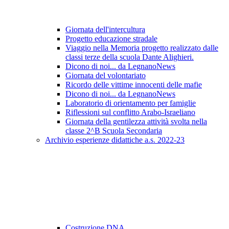
Giornata dell'intercultura
Progetto educazione stradale
Viaggio nella Memoria progetto realizzato dalle
classi terze della scuola Dante Alighieri.
Dicono di noi... da LegnanoNews
Giornata del volontariato
Ricordo delle vittime innocenti delle mafie
Dicono di noi... da LegnanoNews
Laboratorio di orientamento per famiglie
Riflessioni sul conflitto Arabo-Israeliano
Giornata della gentilezza attività svolta nella
classe 2^B Scuola Secondaria
Archivio esperienze didattiche a.s. 2022-23
Costruzione DNA