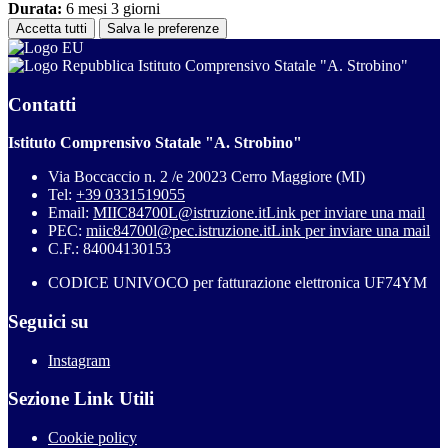
Durata:
6 mesi 3 giorni
Accetta tutti
Salva le preferenze
Istituto Comprensivo Statale "A. Strobino"
Contatti
Istituto Comprensivo Statale "A. Strobino"
Via Boccaccio n. 2 /e 20023 Cerro Maggiore (MI)
Tel:
+39 0331519055
Email:
MIIC84700L@istruzione.it
Link per inviare una mail
PEC:
miic84700l@pec.istruzione.it
Link per inviare una mail
C.F.: 84004130153
CODICE UNIVOCO per fatturazione elettronica UF74YM
Seguici su
Instagram
Sezione Link Utili
Cookie policy