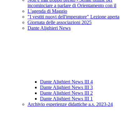
incominciare a parlare di Orientamento con il
L'agenda di Maggio
"I vestiti nuovi dell'imperatore" Lezione aperta
Giornata delle associazioni 2025
Dante Alighieri News
Dante Alighieri News III 4
Dante Alighieri News III 3
Dante Alighieri News III 2
Dante Alighieri News III 1
Archivio esperienze didattiche a.s. 2023-24