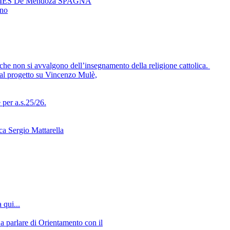
ador IES De Mendoza SPAGNA
eno
che non si avvalgono dell’insegnamento della religione cattolica.
 al progetto su Vincenzo Mulè,
per a.s.25/26.
ca Sergio Mattarella
 qui...
a parlare di Orientamento con il