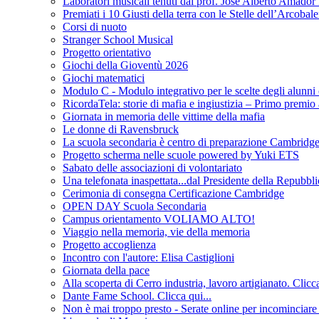
Laboratori musicali tenuti dal prof. José Alberto Am
Premiati i 10 Giusti della terra con le Stelle dell’Arcobal
Corsi di nuoto
Stranger School Musical
Progetto orientativo
Giochi della Gioventù 2026
Giochi matematici
Modulo C - Modulo integrativo per le scelte degli alunni 
RicordaTela: storie di mafia e ingiustizia – Primo premio
Giornata in memoria delle vittime della mafia
Le donne di Ravensbruck
La scuola secondaria è centro di preparazione Cambridge 
Progetto scherma nelle scuole powered by Yuki ETS
Sabato delle associazioni di volontariato
Una telefonata inaspettata...dal Presidente della Repubbli
Cerimonia di consegna Certificazione Cambridge
OPEN DAY Scuola Secondaria
Campus orientamento VOLIAMO ALTO!
Viaggio nella memoria, vie della memoria
Progetto accoglienza
Incontro con l'autore: Elisa Castiglioni
Giornata della pace
Alla scoperta di Cerro industria, lavoro artigianato. Clicca
Dante Fame School. Clicca qui...
Non è mai troppo presto - Serate online per incominciare 