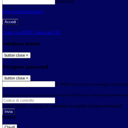
Password
Password dimenticata?
-
Entra con SPID
Entra con CIE
Seleziona utente
button close
×
Recupero password
button close
×
E-mail
Verrà inviato un messaggio all'indirizz
Non hai una e-mail associata al nome utente? Effettua il reset della password tram
E-mail inviata, si prega di controllare la casella di posta elettronica!
Errore
Chiudi