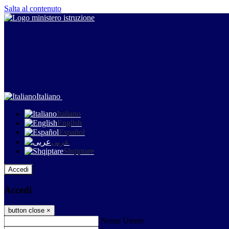
Salta al contenuto
Italiano
Italiano
English
Español
عربى
Shqiptare
Accedi
Accedi
button close
×
Nome Utente