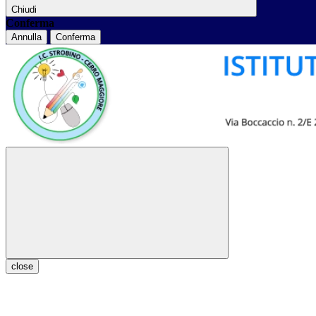
Chiudi
Conferma
Annulla
Conferma
close