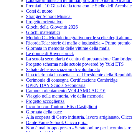
Laboratori musicali tenuti dal prof. José Alberto Am
Premiati i 10 Giusti della terra con le Stelle dell’Arcobal
Corsi di nuoto
Stranger School Musical
Progetto orientativo
Giochi della Gioventù 2026
Giochi matematici
Modulo C - Modulo integrativo per le scelte degli alunni 
RicordaTela: storie di mafia e ingiustizia – Primo premio
Giornata in memoria delle vittime della mafia
Le donne di Ravensbruck
La scuola secondaria è centro di preparazione Cambridge 
Progetto scherma nelle scuole powered by Yuki ETS
Sabato delle associazioni di volontariato
Una telefonata inaspettata...dal Presidente della Repubbli
Cerimonia di consegna Certificazione Cambridge
OPEN DAY Scuola Secondaria
Campus orientamento VOLIAMO ALTO!
Viaggio nella memoria, vie della memoria
Progetto accoglienza
Incontro con l'autore: Elisa Castiglioni
Giornata della pace
Alla scoperta di Cerro industria, lavoro artigianato. Clicca
Dante Fame School. Clicca qui...
Non è mai troppo presto - Serate online per incominciare 