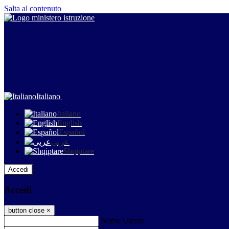
Salta al contenuto
Italiano
Italiano
English
Español
عربى
Shqiptare
Accedi
Accedi
button close
×
Nome Utente