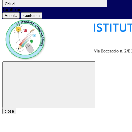
Chiudi
Conferma
Annulla
Conferma
close