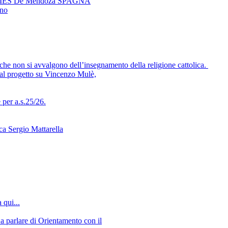
ador IES De Mendoza SPAGNA
eno
che non si avvalgono dell’insegnamento della religione cattolica.
 al progetto su Vincenzo Mulè,
per a.s.25/26.
ca Sergio Mattarella
 qui...
a parlare di Orientamento con il