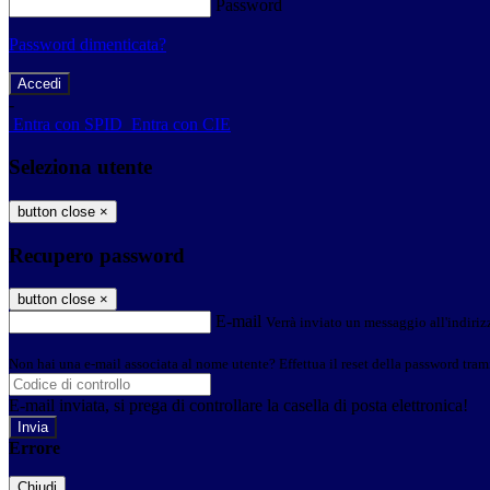
Password
Password dimenticata?
-
Entra con SPID
Entra con CIE
Seleziona utente
button close
×
Recupero password
button close
×
E-mail
Verrà inviato un messaggio all'indirizz
Non hai una e-mail associata al nome utente? Effettua il reset della password tram
E-mail inviata, si prega di controllare la casella di posta elettronica!
Errore
Chiudi