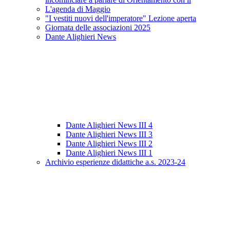
L'agenda di Maggio
"I vestiti nuovi dell'imperatore" Lezione aperta
Giornata delle associazioni 2025
Dante Alighieri News
Dante Alighieri News III 4
Dante Alighieri News III 3
Dante Alighieri News III 2
Dante Alighieri News III 1
Archivio esperienze didattiche a.s. 2023-24