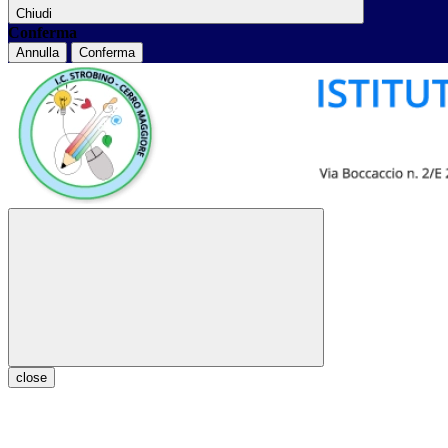
Chiudi
Conferma
Annulla
Conferma
close