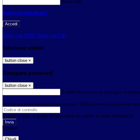
Password
Password dimenticata?
-
Entra con SPID
Entra con CIE
Seleziona utente
button close
×
Recupero password
button close
×
E-mail
Verrà inviato un messaggio all'indirizz
Non hai una e-mail associata al nome utente? Effettua il reset della password tram
E-mail inviata, si prega di controllare la casella di posta elettronica!
Errore
Chiudi