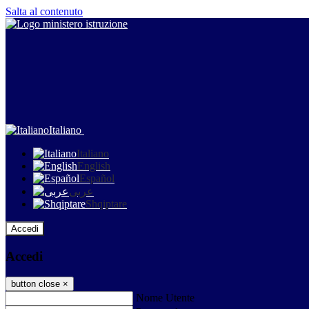
Salta al contenuto
Italiano
Italiano
English
Español
عربى
Shqiptare
Accedi
Accedi
button close
×
Nome Utente