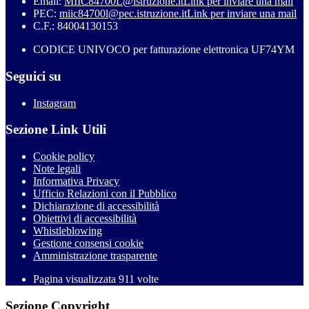
Email:
MIIC84700L@istruzione.it
Link per inviare una mail
PEC:
miic84700l@pec.istruzione.it
Link per inviare una mail
C.F.: 84004130153
CODICE UNIVOCO per fatturazione elettronica UF74YM
Seguici su
Instagram
Sezione Link Utili
Cookie policy
Note legali
Informativa Privacy
Ufficio Relazioni con il Pubblico
Dichiarazione di accessibilità
Obiettivi di accessibilità
Whistleblowing
Gestione consensi cookie
Amministrazione trasparente
Pagina visualizzata
911
volte
Sezione Copyright