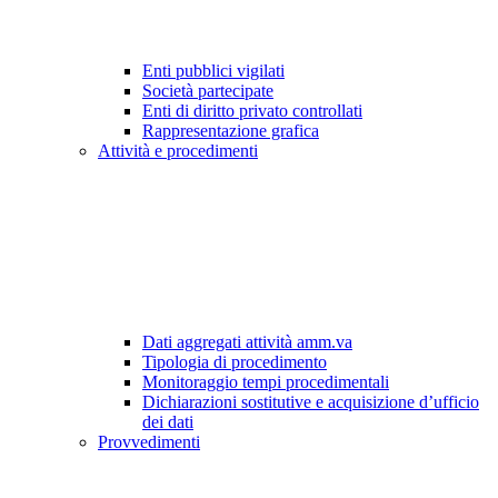
Enti pubblici vigilati
Società partecipate
Enti di diritto privato controllati
Rappresentazione grafica
Attività e procedimenti
Dati aggregati attività amm.va
Tipologia di procedimento
Monitoraggio tempi procedimentali
Dichiarazioni sostitutive e acquisizione d’ufficio
dei dati
Provvedimenti