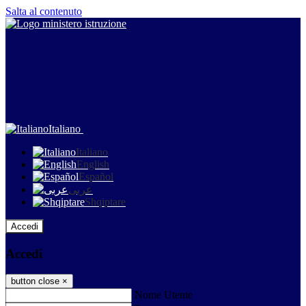
Salta al contenuto
Italiano
Italiano
English
Español
عربى
Shqiptare
Accedi
Accedi
button close
×
Nome Utente