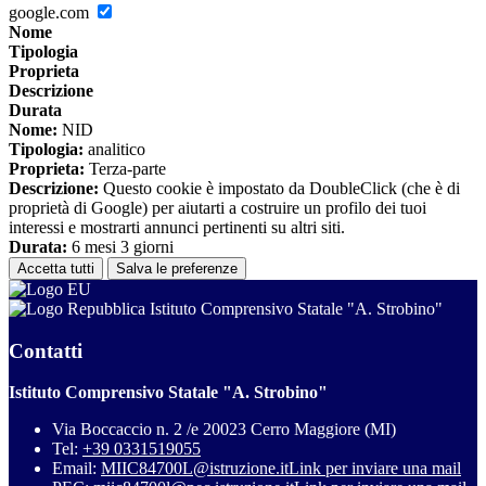
google.com
Nome
Tipologia
Proprieta
Descrizione
Durata
Nome:
NID
Tipologia:
analitico
Proprieta:
Terza-parte
Descrizione:
Questo cookie è impostato da DoubleClick (che è di
proprietà di Google) per aiutarti a costruire un profilo dei tuoi
interessi e mostrarti annunci pertinenti su altri siti.
Durata:
6 mesi 3 giorni
Accetta tutti
Salva le preferenze
Istituto Comprensivo Statale "A. Strobino"
Contatti
Istituto Comprensivo Statale "A. Strobino"
Via Boccaccio n. 2 /e 20023 Cerro Maggiore (MI)
Tel:
+39 0331519055
Email:
MIIC84700L@istruzione.it
Link per inviare una mail