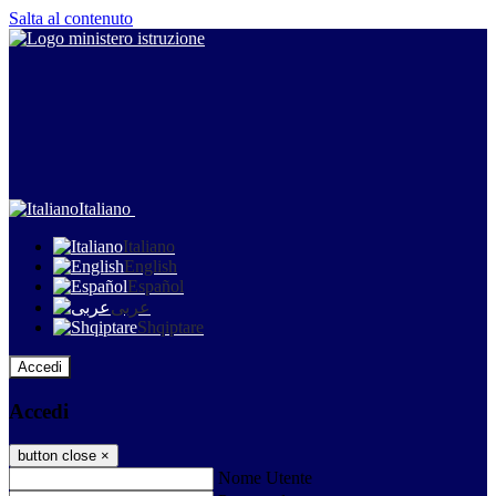
Salta al contenuto
Italiano
Italiano
English
Español
عربى
Shqiptare
Accedi
Accedi
button close
×
Nome Utente