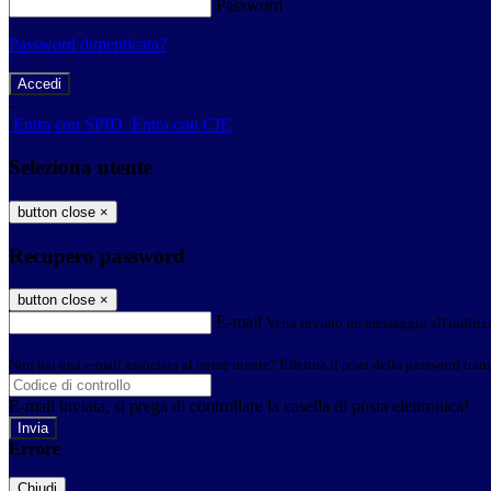
Password
Password dimenticata?
-
Entra con SPID
Entra con CIE
Seleziona utente
button close
×
Recupero password
button close
×
E-mail
Verrà inviato un messaggio all'indirizz
Non hai una e-mail associata al nome utente? Effettua il reset della password tram
E-mail inviata, si prega di controllare la casella di posta elettronica!
Errore
Chiudi