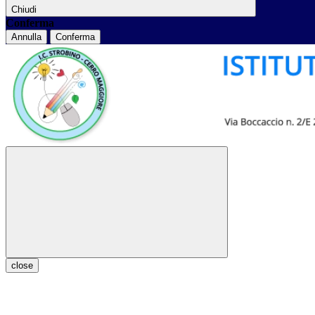
Chiudi
Conferma
Annulla
Conferma
close