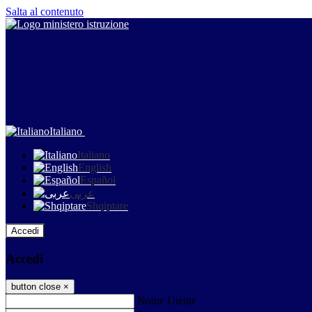
Salta al contenuto
Italiano
Italiano
English
Español
عربى
Shqiptare
Accedi
Accedi
button close
×
Nome Utente