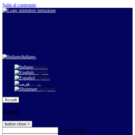
Salta al contenuto
Italiano
Italiano
English
Español
عربى
Shqiptare
Accedi
Accedi
button close
×
Nome Utente