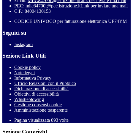
Email:
MIIC84700L@istruzione.it
Link per inviare una mail
PEC:
miic84700l@pec.istruzione.it
Link per inviare una mail
C.F.: 84004130153
CODICE UNIVOCO per fatturazione elettronica UF74YM
Seguici su
Instagram
Sezione Link Utili
Cookie policy
Note legali
Informativa Privacy
Ufficio Relazioni con il Pubblico
Dichiarazione di accessibilità
Obiettivi di accessibilità
Whistleblowing
Gestione consensi cookie
Amministrazione trasparente
Pagina visualizzata
893
volte
Sezione Copyright