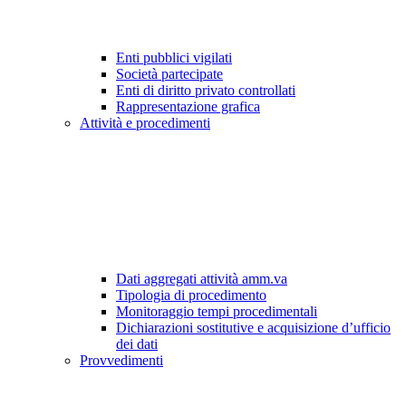
Enti pubblici vigilati
Società partecipate
Enti di diritto privato controllati
Rappresentazione grafica
Attività e procedimenti
Dati aggregati attività amm.va
Tipologia di procedimento
Monitoraggio tempi procedimentali
Dichiarazioni sostitutive e acquisizione d’ufficio
dei dati
Provvedimenti