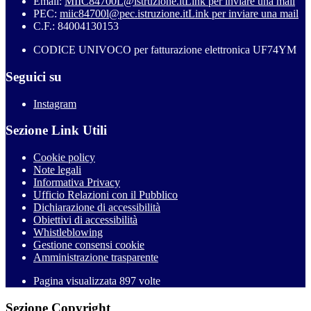
Email:
MIIC84700L@istruzione.it
Link per inviare una mail
PEC:
miic84700l@pec.istruzione.it
Link per inviare una mail
C.F.: 84004130153
CODICE UNIVOCO per fatturazione elettronica UF74YM
Seguici su
Instagram
Sezione Link Utili
Cookie policy
Note legali
Informativa Privacy
Ufficio Relazioni con il Pubblico
Dichiarazione di accessibilità
Obiettivi di accessibilità
Whistleblowing
Gestione consensi cookie
Amministrazione trasparente
Pagina visualizzata
897
volte
Sezione Copyright