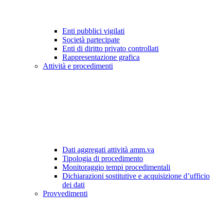
Enti pubblici vigilati
Società partecipate
Enti di diritto privato controllati
Rappresentazione grafica
Attività e procedimenti
Dati aggregati attività amm.va
Tipologia di procedimento
Monitoraggio tempi procedimentali
Dichiarazioni sostitutive e acquisizione d’ufficio
dei dati
Provvedimenti