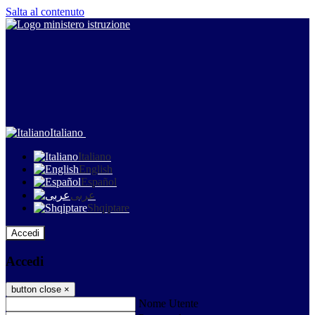
Salta al contenuto
Italiano
Italiano
English
Español
عربى
Shqiptare
Accedi
Accedi
button close
×
Nome Utente