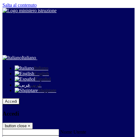
Salta al contenuto
Italiano
Italiano
English
Español
عربى
Shqiptare
Accedi
Accedi
button close
×
Nome Utente