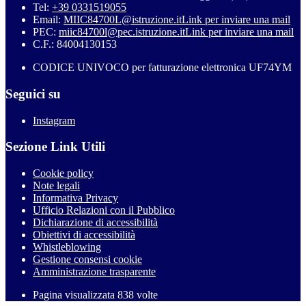
Tel:
+39 0331519055
Email:
MIIC84700L@istruzione.it
Link per inviare una mail
PEC:
miic84700l@pec.istruzione.it
Link per inviare una mail
C.F.: 84004130153
CODICE UNIVOCO per fatturazione elettronica UF74YM
Seguici su
Instagram
Sezione Link Utili
Cookie policy
Note legali
Informativa Privacy
Ufficio Relazioni con il Pubblico
Dichiarazione di accessibilità
Obiettivi di accessibilità
Whistleblowing
Gestione consensi cookie
Amministrazione trasparente
Pagina visualizzata
838
volte