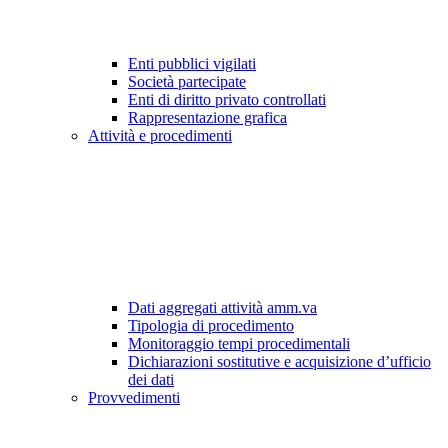
Enti pubblici vigilati
Società partecipate
Enti di diritto privato controllati
Rappresentazione grafica
Attività e procedimenti
Dati aggregati attività amm.va
Tipologia di procedimento
Monitoraggio tempi procedimentali
Dichiarazioni sostitutive e acquisizione d’ufficio
dei dati
Provvedimenti