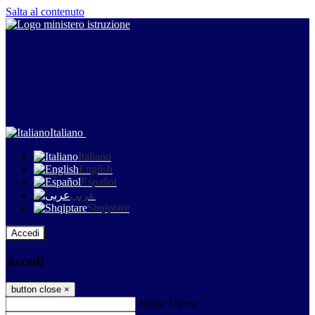
Salta al contenuto
Italiano
Italiano
English
Español
عربى
Shqiptare
Accedi
Accedi
button close
×
Nome Utente