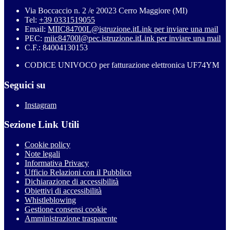
Via Boccaccio n. 2 /e 20023 Cerro Maggiore (MI)
Tel:
+39 0331519055
Email:
MIIC84700L@istruzione.it
Link per inviare una mail
PEC:
miic84700l@pec.istruzione.it
Link per inviare una mail
C.F.: 84004130153
CODICE UNIVOCO per fatturazione elettronica UF74YM
Seguici su
Instagram
Sezione Link Utili
Cookie policy
Note legali
Informativa Privacy
Ufficio Relazioni con il Pubblico
Dichiarazione di accessibilità
Obiettivi di accessibilità
Whistleblowing
Gestione consensi cookie
Amministrazione trasparente