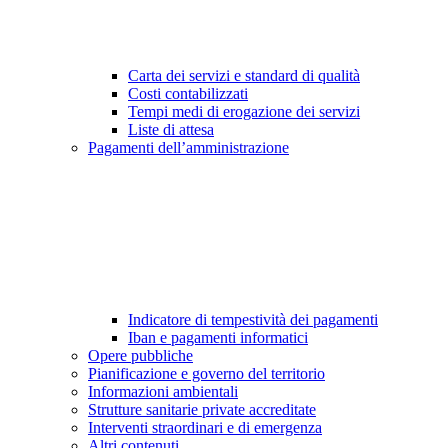
Carta dei servizi e standard di qualità
Costi contabilizzati
Tempi medi di erogazione dei servizi
Liste di attesa
Pagamenti dell’amministrazione
Indicatore di tempestività dei pagamenti
Iban e pagamenti informatici
Opere pubbliche
Pianificazione e governo del territorio
Informazioni ambientali
Strutture sanitarie private accreditate
Interventi straordinari e di emergenza
Altri contenuti