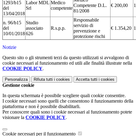
1293/b15
Labor MDL
Medico
Competente D.L.
€ 200,00
1
del
Srl
competente
81/2008
13/04/2018
Responsabile
n. 96/b15
Studio
servizio di
del
associato
R.s.p.p.
€ 1.354,20
1
prevenzione e
10/01/2018
626
protezione rischi
Notizie
Questo sito o gli strumenti terzi da questo utilizzati si avvalgono di
cookie necessari al funzionamento ed utili alle finalità illustrate nella
COOKIE POLICY
.
Personalizza
Rifiuta tutti
i cookies
Accetta tutti
i cookies
Gestione cookie
In questa schermata è possibile scegliere quali cookie consentire.
I cookie necessari sono quelli che consentono il funzionamento della
piattaforma e non è possibile disabilitarli.
Per conoscere quali sono i cookie necessari al funzionamento potete
visionare la
COOKIE POLICY
.
Cookie necessari per il funzionamento