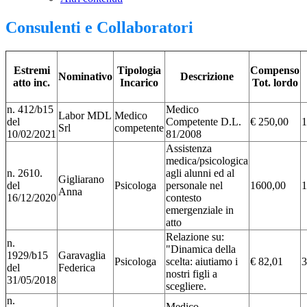
Consulenti e Collaboratori
Estremi
Tipologia
Compenso
Nominativo
Descrizione
atto inc.
Incarico
Tot. lordo
n. 412/b15
Medico
Labor MDL
Medico
del
Competente D.L.
€ 250,00
1
Srl
competente
10/02/2021
81/2008
Assistenza
medica/psicologica
n. 2610.
agli alunni ed al
Gigliarano
del
Psicologa
personale nel
1600,00
1
Anna
16/12/2020
contesto
emergenziale in
atto
Relazione su:
n.
"Dinamica della
1929/b15
Garavaglia
Psicologa
scelta: aiutiamo i
€ 82,01
3
del
Federica
nostri figli a
31/05/2018
scegliere.
n.
Medico